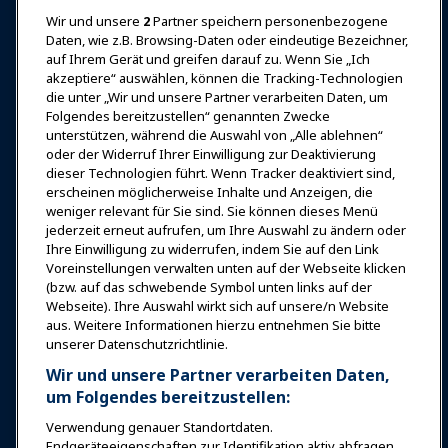
Wir und unsere
2
Partner speichern personenbezogene
Anmelden
Jetzt beitreten
Daten, wie z.B. Browsing-Daten oder eindeutige Bezeichner,
auf Ihrem Gerät und greifen darauf zu. Wenn Sie „Ich
Auszeichnungen
Karrieren
Kontakt
akzeptiere“ auswählen, können die Tracking-Technologien
die unter „Wir und unsere Partner verarbeiten Daten, um
Expos & Veranstaltungen
Folgendes bereitzustellen“ genannten Zwecke
unterstützen, während die Auswahl von „Alle ablehnen“
oder der Widerruf Ihrer Einwilligung zur Deaktivierung
News & Funwelt
dieser Technologien führt. Wenn Tracker deaktiviert sind,
erscheinen möglicherweise Inhalte und Anzeigen, die
weniger relevant für Sie sind. Sie können dieses Menü
Bildung
jederzeit erneut aufrufen, um Ihre Auswahl zu ändern oder
Ihre Einwilligung zu widerrufen, indem Sie auf den Link
Voreinstellungen verwalten unten auf der Webseite klicken
Sicherheit & Schutz
(bzw. auf das schwebende Symbol unten links auf der
Webseite). Ihre Auswahl wirkt sich auf unsere/n Website
aus. Weitere Informationen hierzu entnehmen Sie bitte
Plädoyer
unserer Datenschutzrichtlinie.
Wir und unsere Partner verarbeiten Daten,
Forschung & Berichte
um Folgendes bereitzustellen:
Verwendung genauer Standortdaten.
Endgeräteeigenschaften zur Identifikation aktiv abfragen.