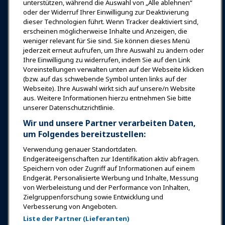
unterstützen, während die Auswahl von „Alle ablehnen“
oder der Widerruf Ihrer Einwilligung zur Deaktivierung
News & Funwelt
dieser Technologien führt. Wenn Tracker deaktiviert sind,
erscheinen möglicherweise Inhalte und Anzeigen, die
weniger relevant für Sie sind. Sie können dieses Menü
Bildung
jederzeit erneut aufrufen, um Ihre Auswahl zu ändern oder
Ihre Einwilligung zu widerrufen, indem Sie auf den Link
Voreinstellungen verwalten unten auf der Webseite klicken
Sicherheit & Schutz
(bzw. auf das schwebende Symbol unten links auf der
Webseite). Ihre Auswahl wirkt sich auf unsere/n Website
aus. Weitere Informationen hierzu entnehmen Sie bitte
Plädoyer
unserer Datenschutzrichtlinie.
Wir und unsere Partner verarbeiten Daten,
Forschung & Berichte
um Folgendes bereitzustellen:
Verwendung genauer Standortdaten.
Endgeräteeigenschaften zur Identifikation aktiv abfragen.
Über IAAPA
Speichern von oder Zugriff auf Informationen auf einem
Endgerät. Personalisierte Werbung und Inhalte, Messung
von Werbeleistung und der Performance von Inhalten,
Partner
Zielgruppenforschung sowie Entwicklung und
Verbesserung von Angeboten.
Copyright © 2026 Internationaler Verband der
Liste der Partner (Lieferanten)
Vergnügungsparks und Attraktionen. Alle Rechte