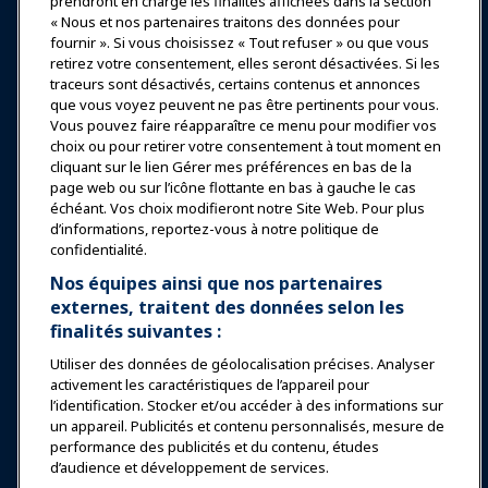
prendront en charge les finalités affichées dans la section
« Nous et nos partenaires traitons des données pour
Expositions et Événements
fournir ». Si vous choisissez « Tout refuser » ou que vous
retirez votre consentement, elles seront désactivées. Si les
traceurs sont désactivés, certains contenus et annonces
Nouvelles & Funworld
que vous voyez peuvent ne pas être pertinents pour vous.
Vous pouvez faire réapparaître ce menu pour modifier vos
choix ou pour retirer votre consentement à tout moment en
Éducation
cliquant sur le lien Gérer mes préférences en bas de la
page web ou sur l’icône flottante en bas à gauche le cas
échéant. Vos choix modifieront notre Site Web. Pour plus
Sécurité & Protection
d’informations, reportez-vous à notre politique de
confidentialité.
Plaidoyer
Nos équipes ainsi que nos partenaires
externes, traitent des données selon les
finalités suivantes :
Recherche & Rapports
Utiliser des données de géolocalisation précises. Analyser
activement les caractéristiques de l’appareil pour
À propos de IAAPA
l’identification. Stocker et/ou accéder à des informations sur
un appareil. Publicités et contenu personnalisés, mesure de
performance des publicités et du contenu, études
Partenaires
d’audience et développement de services.