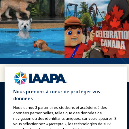
Nous prenons à coeur de protéger vos
données
Nous et nos
2
partenaires stockons et accédons à des
données personnelles, telles que des données de
Se connecter
Rejoindre maintenant
navigation ou des identifiants uniques, sur votre appareil. Si
vous sélectionnez « J’accepte », les technologies de suivi
Récompenses
Carrières
Contact