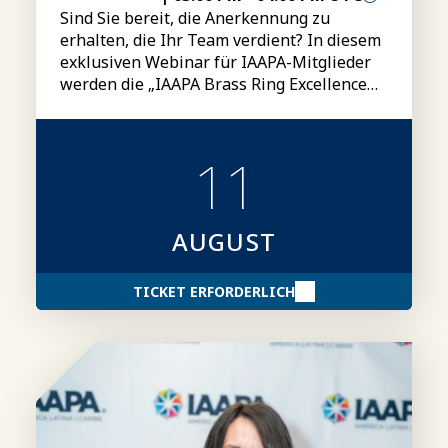
Sind Sie bereit, die Anerkennung zu
erhalten, die Ihr Team verdient? In diesem
exklusiven Webinar für IAAPA-Mitglieder
werden die „IAAPA Brass Ring Excellence
Awards“ vorgestellt, darunter die
Kategorien, Teilnahmebedingungen,
Einreichungsmodalitäten sowie Tipps für
11
die Erstellung überzeugenderer
Bewerbungsunterlagen.
AUGUST
TICKET ERFORDERLICH