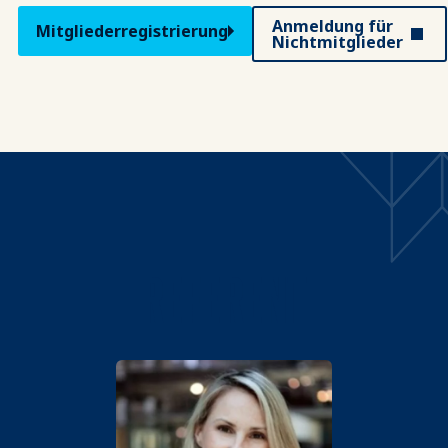
Anmeldung für
Mitgliederregistrierung
Nichtmitglieder
REFERENT