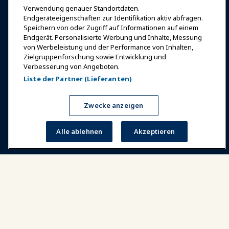
Verwendung genauer Standortdaten.
Endgeräteeigenschaften zur Identifikation aktiv abfragen.
Speichern von oder Zugriff auf Informationen auf einem
Endgerät. Personalisierte Werbung und Inhalte, Messung
Anmelden
Jetzt beitreten
von Werbeleistung und der Performance von Inhalten,
Auszeichnungen
Karrieren
Kontakt
Zielgruppenforschung sowie Entwicklung und
Verbesserung von Angeboten.
Expos & Veranstaltungen
Liste der Partner (Lieferanten)
News & Funwelt
Zwecke anzeigen
Alle ablehnen
Akzeptieren
Bildung
Sicherheit & Schutz
Plädoyer
Forschung & Berichte