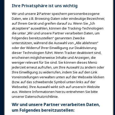
Ihre Privatsphäre ist uns wichtig
Wir und unsere
2
Partner speichern personenbezogene
Anmelden
Jetzt beitreten
Daten, wie z.B. Browsing-Daten oder eindeutige Bezeichner,
auf Ihrem Gerät und greifen darauf zu. Wenn Sie „Ich
Auszeichnungen
Karrieren
Kontakt
akzeptiere“ auswählen, können die Tracking-Technologien
die unter „Wir und unsere Partner verarbeiten Daten, um
Expos & Veranstaltungen
Folgendes bereitzustellen“ genannten Zwecke
unterstützen, während die Auswahl von „Alle ablehnen“
oder der Widerruf Ihrer Einwilligung zur Deaktivierung
News & Funwelt
dieser Technologien führt. Wenn Tracker deaktiviert sind,
erscheinen möglicherweise Inhalte und Anzeigen, die
weniger relevant für Sie sind. Sie können dieses Menü
Bildung
jederzeit erneut aufrufen, um Ihre Auswahl zu ändern oder
Ihre Einwilligung zu widerrufen, indem Sie auf den Link
Voreinstellungen verwalten unten auf der Webseite klicken
Sicherheit & Schutz
(bzw. auf das schwebende Symbol unten links auf der
Webseite). Ihre Auswahl wirkt sich auf unsere/n Website
aus. Weitere Informationen hierzu entnehmen Sie bitte
Plädoyer
unserer Datenschutzrichtlinie.
Wir und unsere Partner verarbeiten Daten,
Forschung & Berichte
um Folgendes bereitzustellen: