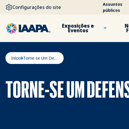
PASSAR PARA O CONTEÚDO PRINCIPAL
Assuntos
Configurações do site
públicos
Exposições e
N
Eventos
F
Navegação estrutural
Início
Torne-se Um Defensor Das Atracções
TORNE-SE UM DEFEN