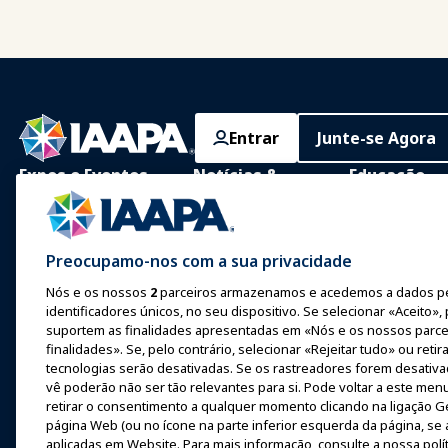
Entrar
Junte-se Agora
Expos e Eventos
Notícias &
Educação
Diversão
IAAPA Expo
Aprendizagem 
Notícias e Recursos
Expo Europa
Aprendizagem P
Preocupamo-nos com a sua privacidade
Anuncie com a IAAPA
Expo Ásia
Corpo Comum 
Nós e os nossos
2
parceiros armazenamos e acedemos a dados p
Conhecimento
identificadores únicos, no seu dispositivo. Se selecionar «Aceito»,
Edições anteriores
Expo Oriente Médio
suportem as finalidades apresentadas em «Nós e os nossos parce
Certificação
Escrever para o
finalidades». Se, pelo contrário, selecionar «Rejeitar tudo» ou reti
Próximos Eventos
Funworld
tecnologias serão desativadas. Se os rastreadores forem desativ
Programas da 
vê poderão não ser tão relevantes para si. Pode voltar a este menu
Falar em uma Expo ou
IAAPA
retirar o consentimento a qualquer momento clicando na ligação Ger
Evento
página Web (ou no ícone na parte inferior esquerda da página, se a
Explora
Agendar uma Reunião ou
aplicadas em Website. Para mais informação, consulte a nossa polít