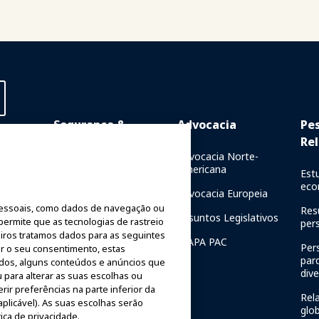
Segurança &
Advocacia
Pe
Proteção
Rel
Online
Advocacia Norte-
Americana
Comunicações de Crise
Est
resencial
eco
Advocacia Europeia
Relatórios de Segurança
de
essoais, como dados de navegação ou
de Passeios
Res
Assuntos Legislativos
 permite que as tecnologias de rastreio
per
Diretrizes de Segurança
iros tratamos dados para as seguintes
IAAPA PAC
Per
rar o seu consentimento, estas
Recursos de segurança
par
ados, alguns conteúdos e anúncios que
Fundação
div
 para alterar as suas escolhas ou
Recursos de segurança
ir preferências na parte inferior da
Rela
plicável). As suas escolhas serão
Notícias de Segurança e
glo
ica de privacidade.