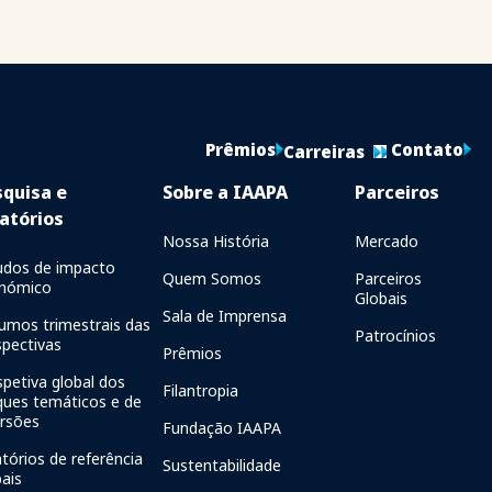
Prêmios
Contato
Carreiras
squisa e
Sobre a IAAPA
Parceiros
atórios
Nossa História
Mercado
udos de impacto
Quem Somos
Parceiros
nómico
Globais
Sala de Imprensa
umos trimestrais das
Patrocínios
spectivas
Prêmios
spetiva global dos
Filantropia
ques temáticos e de
ersões
Fundação IAAPA
tórios de referência
Sustentabilidade
bais