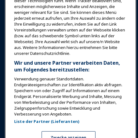
News & Funwelt
dieser Technologien führt. Wenn Tracker deaktiviert sind,
erscheinen möglicherweise Inhalte und Anzeigen, die
weniger relevant für Sie sind. Sie können dieses Menü
Bildung
jederzeit erneut aufrufen, um Ihre Auswahl zu ändern oder
Ihre Einwilligung zu widerrufen, indem Sie auf den Link
Voreinstellungen verwalten unten auf der Webseite klicken
Sicherheit & Schutz
(bzw. auf das schwebende Symbol unten links auf der
Webseite). Ihre Auswahl wirkt sich auf unsere/n Website
aus. Weitere Informationen hierzu entnehmen Sie bitte
Plädoyer
unserer Datenschutzrichtlinie.
Wir und unsere Partner verarbeiten Daten,
Forschung & Berichte
um Folgendes bereitzustellen:
Verwendung genauer Standortdaten.
Endgeräteeigenschaften zur Identifikation aktiv abfragen.
Über IAAPA
Speichern von oder Zugriff auf Informationen auf einem
Endgerät. Personalisierte Werbung und Inhalte, Messung
von Werbeleistung und der Performance von Inhalten,
Partner
Zielgruppenforschung sowie Entwicklung und
Verbesserung von Angeboten.
Copyright © 2026 Internationaler Verband der
Liste der Partner (Lieferanten)
Vergnügungsparks und Attraktionen. Alle Rechte
vorbehalten.
Datenschutzerklärung
Hinweis zur Übersetzung
Zwecke anzeigen