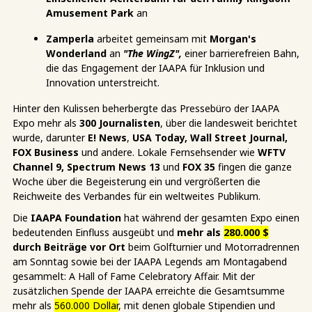
Amusement Park
an
Zamperla
arbeitet gemeinsam mit
Morgan's
Wonderland
an
"The WingZ",
einer barrierefreien Bahn,
die das Engagement der IAAPA für Inklusion und
Innovation unterstreicht.
Hinter den Kulissen beherbergte das Pressebüro der IAAPA
Expo mehr als
300 Journalisten
, über die landesweit berichtet
wurde, darunter
E! News
,
USA Today, Wall Street Journal,
FOX Business
und andere. Lokale Fernsehsender wie
WFTV
Channel 9, Spectrum News 13
und
FOX 35
fingen die ganze
Woche über die Begeisterung ein und vergrößerten die
Reichweite des Verbandes für ein weltweites Publikum.
Die
IAAPA Foundation
hat während der gesamten Expo einen
bedeutenden Einfluss ausgeübt und
mehr als
280.000 $
durch Beiträge vor Ort
beim Golfturnier und Motorradrennen
am Sonntag sowie bei der IAAPA Legends am Montagabend
gesammelt: A Hall of Fame Celebratory Affair. Mit der
zusätzlichen Spende der IAAPA erreichte die Gesamtsumme
mehr als
560.000 Dollar
, mit denen globale Stipendien und