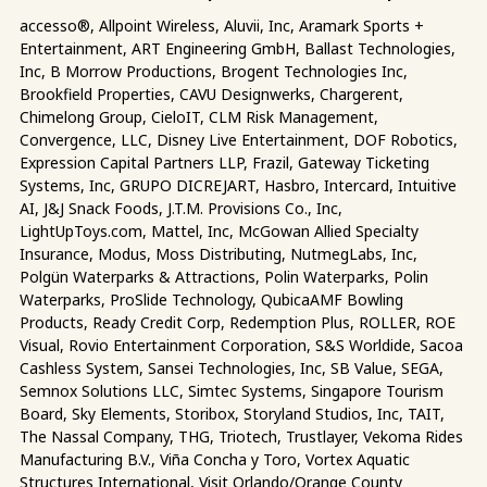
accesso®, Allpoint Wireless, Aluvii, Inc, Aramark Sports +
Entertainment, ART Engineering GmbH, Ballast Technologies,
Inc, B Morrow Productions, Brogent Technologies Inc,
Brookfield Properties, CAVU Designwerks, Chargerent,
Chimelong Group, CieloIT, CLM Risk Management,
Convergence, LLC, Disney Live Entertainment, DOF Robotics,
Expression Capital Partners LLP, Frazil, Gateway Ticketing
Systems, Inc, GRUPO DICREJART, Hasbro, Intercard, Intuitive
AI, J&J Snack Foods, J.T.M. Provisions Co., Inc,
LightUpToys.com, Mattel, Inc, McGowan Allied Specialty
Insurance, Modus, Moss Distributing, NutmegLabs, Inc,
Polgün Waterparks & Attractions, Polin Waterparks, Polin
Waterparks, ProSlide Technology, QubicaAMF Bowling
Products, Ready Credit Corp, Redemption Plus, ROLLER, ROE
Visual, Rovio Entertainment Corporation, S&S Worldide, Sacoa
Cashless System, Sansei Technologies, Inc, SB Value, SEGA,
Semnox Solutions LLC, Simtec Systems, Singapore Tourism
Board, Sky Elements, Storibox, Storyland Studios, Inc, TAIT,
The Nassal Company, THG, Triotech, Trustlayer, Vekoma Rides
Manufacturing B.V., Viña Concha y Toro, Vortex Aquatic
Structures International, Visit Orlando/Orange County