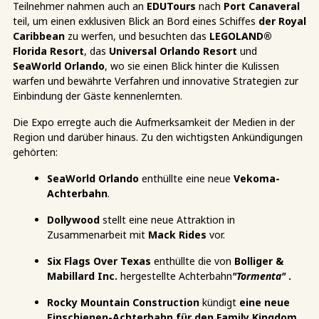
Teilnehmer nahmen auch an
EDUTours
nach
Port Canaveral
teil, um einen exklusiven Blick an Bord eines Schiffes
der Royal
Caribbean
zu werfen, und besuchten das
LEGOLAND®
Florida Resort
, das
Universal Orlando Resort
und
SeaWorld Orlando
, wo sie einen Blick hinter die Kulissen
warfen und bewährte Verfahren und innovative Strategien zur
Einbindung der Gäste kennenlernten.
Die Expo erregte auch die Aufmerksamkeit der Medien in der
Region und darüber hinaus. Zu den wichtigsten Ankündigungen
gehörten:
SeaWorld Orlando
enthüllte eine neue
Vekoma-
Achterbahn
.
Dollywood
stellt eine neue Attraktion in
Zusammenarbeit mit
Mack Rides
vor.
Six Flags Over Texas
enthüllte die
von
Bolliger &
Mabillard Inc.
hergestellte Achterbahn
"Tormenta"
.
Rocky Mountain Construction
kündigt
eine neue
Einschienen-Achterbahn für den Family Kingdom