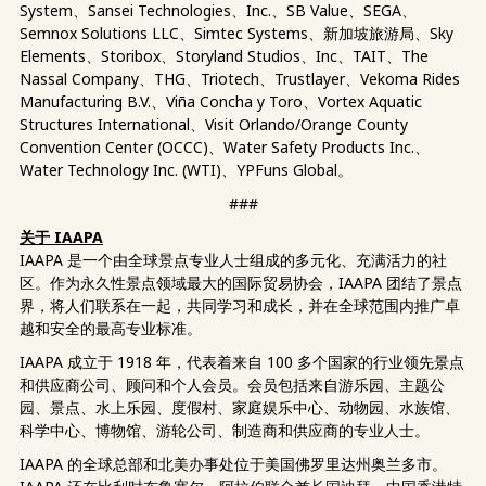
System、Sansei Technologies、Inc.、SB Value、SEGA、
Semnox Solutions LLC、Simtec Systems、新加坡旅游局、Sky
Elements、Storibox、Storyland Studios、Inc、TAIT、The
Nassal Company、THG、Triotech、Trustlayer、Vekoma Rides
Manufacturing B.V.、Viña Concha y Toro、Vortex Aquatic
Structures International、Visit Orlando/Orange County
Convention Center (OCCC)、Water Safety Products Inc.、
Water Technology Inc. (WTI)、YPFuns Global。
###
关于 IAAPA
IAAPA 是一个由全球景点专业人士组成的多元化、充满活力的社
区。作为永久性景点领域最大的国际贸易协会，IAAPA 团结了景点
界，将人们联系在一起，共同学习和成长，并在全球范围内推广卓
越和安全的最高专业标准。
IAAPA 成立于 1918 年，代表着来自 100 多个国家的行业领先景点
和供应商公司、顾问和个人会员。会员包括来自游乐园、主题公
园、景点、水上乐园、度假村、家庭娱乐中心、动物园、水族馆、
科学中心、博物馆、游轮公司、制造商和供应商的专业人士。
IAAPA 的全球总部和北美办事处位于美国佛罗里达州奥兰多市。