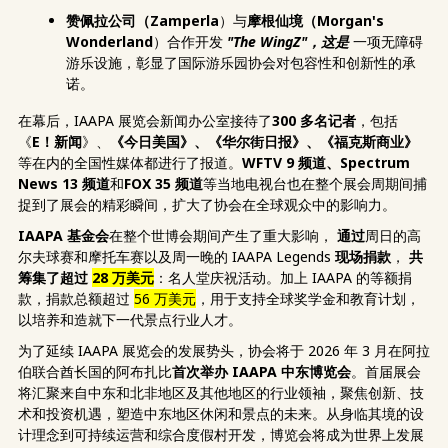
赞佩拉公司（Zamperla
）与
摩根仙境（Morgan's
Wonderland
）合作开发
"The WingZ"，这是
一项无障碍
游乐设施，彰显了国际游乐园协会对包容性和创新性的承
诺。
在幕后，IAAPA 展览会新闻办公室接待了
300 多名记者
，包括
《
E！新闻
》、
《今日美国》、《华尔街日报》、《福克斯商业》
等在内的全国性媒体都进行了报道。
WFTV 9 频道、Spectrum
News 13 频道
和
FOX 35 频道
等当地电视台也在整个展会周期间捕
捉到了展会的精彩瞬间，扩大了协会在全球观众中的影响力。
IAAPA 基金会
在整个世博会期间产生了重大影响，
通过
周日的高
尔夫球赛和摩托车赛以及周一晚的 IAAPA Legends
现场捐款
，
共
筹集了超过
28 万美元
：名人堂庆祝活动。加上 IAAPA 的等额捐
款，捐款总额超过
56 万美元
，用于支持全球奖学金和教育计划，
以培养和造就下一代景点行业人才。
为了延续 IAAPA 展览会的发展势头，协会将于 2026 年 3 月在阿拉
伯联合酋长国的阿布扎比
首次举办 IAAPA 中东博览会
。首届展会
将汇聚来自中东和北非地区及其他地区的行业领袖，聚焦创新、技
术和投资机遇，塑造中东地区休闲和景点的未来。从身临其境的设
计理念到可持续运营和综合度假村开发，博览会将成为世界上发展