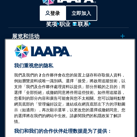
登录
立即加入
奖项
职业
联系
展览和活动
新闻与乐趣世界
我们重视您的隐私
教育
我們及我們的
2
合作夥伴會在您的裝置上儲存和存取個人資料，
例如瀏覽資料或唯一識別碼。選擇「接受」將啟用追蹤技術，以
安全与保障
支持「我們及合作夥伴處理資料以提供」部分所載的之目的；而
選擇「全部拒絕」或撤銷同意將停用這些技術。如停用追蹤器，
您看到的部分內容和廣告可能會與您不太相關。您可以隨時點擊
倡导
網頁底部的「管理偏好設定」連結或在網頁底部左下方的浮動圖
示（如適用），再次顯示選單，以更改您的選擇或撤銷同意。您
的選擇將在我們的網站中生效。請參閱我們的私隱政策了解詳
研究与报告
情。
我们和我们的合作伙伴处理数据是为了提供：