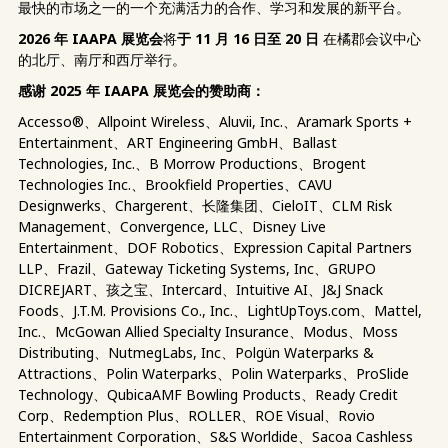
最快的市场之一的一个充满活力的合作、学习和发展的新平台。
2026 年 IAAPA 展览会
将
于 11 月 16 日至 20 日
在橘郡会议中心
的北厅、南厅和西厅举行。
感谢 2025 年 IAAPA 展览会的赞助商：
Accesso®、Allpoint Wireless、Aluvii, Inc.、Aramark Sports +
Entertainment、ART Engineering GmbH、Ballast
Technologies, Inc.、B Morrow Productions、Brogent
Technologies Inc.、Brookfield Properties、CAVU
Designwerks、Chargerent、长隆集团、CieloIT、CLM Risk
Management、Convergence, LLC、Disney Live
Entertainment、DOF Robotics、Expression Capital Partners
LLP、Frazil、Gateway Ticketing Systems, Inc、GRUPO
DICREJART、孩之宝、Intercard、Intuitive AI、J&J Snack
Foods、J.T.M. Provisions Co., Inc.、LightUpToys.com、Mattel,
Inc.、McGowan Allied Specialty Insurance、Modus、Moss
Distributing、NutmegLabs, Inc、Polgün Waterparks &
Attractions、Polin Waterparks、Polin Waterparks、ProSlide
Technology、QubicaAMF Bowling Products、Ready Credit
Corp、Redemption Plus、ROLLER、ROE Visual、Rovio
Entertainment Corporation、S&S Worldide、Sacoa Cashless