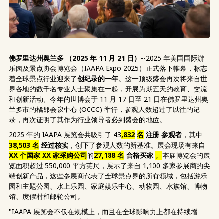
佛罗里达州奥兰多
（2025 年 11 月 21 日）
--2025 年美国国际游
乐园及景点协会博览会（IAAPA Expo 2025）正式落下帷幕，标志
着全球景点行业迎来了
创纪录的一年
。这一顶级盛会再次将来自世
界各地的数千名专业人士聚集在一起，开展为期五天的教育、交流
和创新活动。今年的世博会于 11 月 17 日至 21 日在佛罗里达州奥
兰多市的橘郡会议中心 (OCCC) 举行，参观人数超过了以往的记
录，再次证明了其作为行业领导者必到盛会的地位。
2025 年的 IAAPA 展览会共吸引了 43
,832
名
注册
参观者
，其中
38,503 名
经过核实
，创下了参观人数的新基准。展会现场有来自
XX 个国家 XX 家
采购公司
的
27,188 名
合格买家
。
本届博览会的展
览面积超过 550,000 平方英尺，展示了来自 1,100 多家参展商的尖
端创新产品，这些参展商代表了全球景点界的所有领域，包括游乐
园和主题公园、水上乐园、家庭娱乐中心、动物园、水族馆、博物
馆、度假村和邮轮公司。
"IAAPA 展览会不仅在规模上，而且在全球影响力上都在持续增