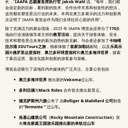
长，"
IAAPA 总裁兼首席执行官 Jakob Wahl
说。"每年，我们都
会设定新的目标，看到新的技术、合作伙伴关系和创造性的想法，
这些都在塑造景点行业的未来。本周在奥兰多展示的活力和创新再
次证明了 IAAPA 展览会作为我们全球社区心脏的作用"。
除了充满活力的展会现场，2025 年 IAAPA 博览会还举办了
170
多
场由行业顶级领导者主持的
教育活动
，提供关于游客体验、安全、
技术和塑造景点未来的新兴趋势的新见解。与会者还参加了
卡纳维
拉尔港
EDUTours之旅
，独家体验了
皇家加勒比
邮轮，以及
乐高乐
园®佛罗里达度假村
、
奥兰多环球度假村
和
奥兰多海洋世界
，探索
了幕后运营、最佳实践和创新的游客参与策略。
博览会还吸引了该地区内外媒体的广泛关注。主要公告包括
奥兰多海洋世界
推出新的
Vekoma
过山车。
多利伍德
与
Mack Rides
合作首次推出新景点。
德克萨斯州六旗
公布了
由
Bolliger & Mabillard 公司
制造
的
"Tormenta "
过山车
。
洛基山建筑公司（Rocky Mountain Construction）
宣
布
将在家庭王国游乐园推出新的单轨过山车