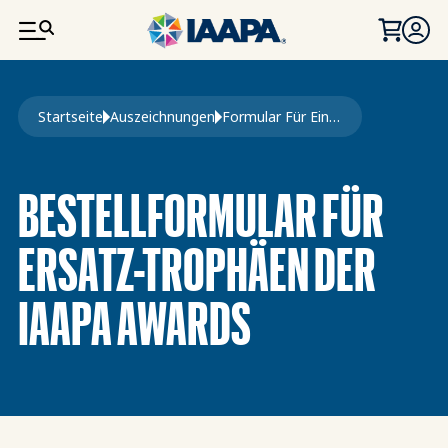
DIREKT ZUM INHALT
Pfadnavigation
Startseite
Auszeichnungen
Formular Für Eine Zweite Trophäe
BESTELLFORMULAR FÜR
ERSATZ-TROPHÄEN DER
IAAPA AWARDS