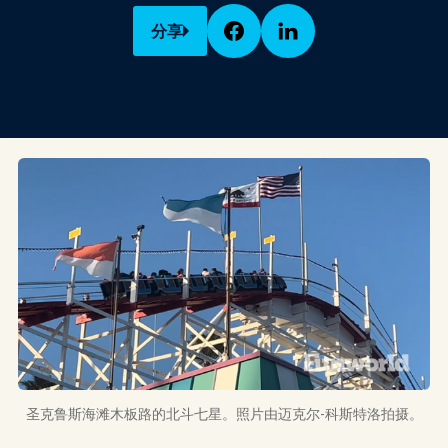
分享
圣克鲁斯海滩木板路的北斗七星。照片由迈克尔-科斯特洛拍摄。