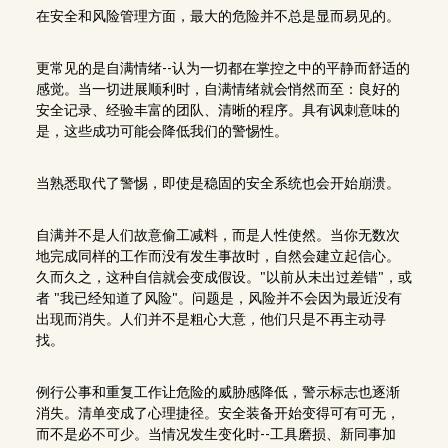
在安全和风险管理方面，最大的危险并不总是显而易见的。
更常见的是自满情绪--认为一切都在掌控之中的平静而舒适的
感觉。当一切进展顺利时，自满情绪就会悄然而至：良好的
安全记录、经验丰富的团队、清晰的程序。具有讽刺意味的
是，这些成功可能会降低我们的警惕性。
当熟悉取代了警惕，即使是稳固的安全系统也会开始崩溃。
自满并不是人们故意偷工减料，而是人性使然。当你无数次
地完成同样的工作而没有发生事故时，自然会建立起信心。
久而久之，这种自信就会变成假设。"以前从未出过差错"，或
者 "我已经知道了风险"。问题是，风险并不会因为最近没有
出现而消失。人们并不是粗心大意，他们只是不再主动寻
找。
例行公事和重复工作让危险的威胁感降低，警示标志也逐渐
消失。清单变成了心理捷径。安全装备开始变得可有可无，
而不是必不可少。当情况发生变化时--工具磨损、新同事加