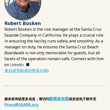
Robert Bosken
Robert Bosken is the risk manager at the Santa Cruz
Seaside Company in California. He plays a crucial role
in ensuring the facility runs safely and smoothly. As a
manager on duty, he ensures the Santa Cruz Beach
Boardwalk is not only memorable for guests, but all
facets of the operation remain safe. Connect with him
on
LinkedIn.
来自该贡献者的更多内容
新闻发布室
媒体咨询或更多信息，请访问
或发送电子邮件至
Press@IAAPA.org