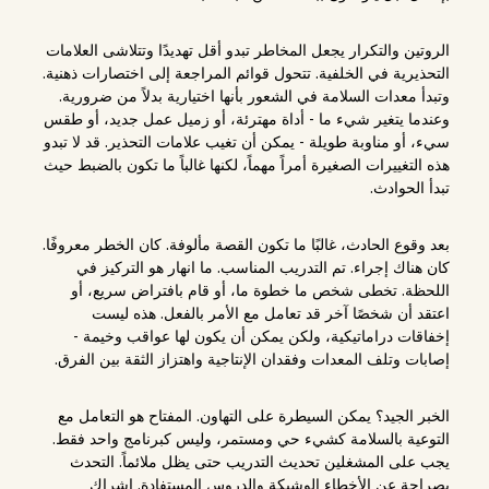
الروتين والتكرار يجعل المخاطر تبدو أقل تهديدًا وتتلاشى العلامات
التحذيرية في الخلفية. تتحول قوائم المراجعة إلى اختصارات ذهنية.
وتبدأ معدات السلامة في الشعور بأنها اختيارية بدلاً من ضرورية.
وعندما يتغير شيء ما - أداة مهترئة، أو زميل عمل جديد، أو طقس
سيء، أو مناوبة طويلة - يمكن أن تغيب علامات التحذير. قد لا تبدو
هذه التغييرات الصغيرة أمراً مهماً، لكنها غالباً ما تكون بالضبط حيث
تبدأ الحوادث.
بعد وقوع الحادث، غالبًا ما تكون القصة مألوفة. كان الخطر معروفًا.
كان هناك إجراء. تم التدريب المناسب. ما انهار هو التركيز في
اللحظة. تخطى شخص ما خطوة ما، أو قام بافتراض سريع، أو
اعتقد أن شخصًا آخر قد تعامل مع الأمر بالفعل. هذه ليست
إخفاقات دراماتيكية، ولكن يمكن أن يكون لها عواقب وخيمة -
إصابات وتلف المعدات وفقدان الإنتاجية واهتزاز الثقة بين الفرق.
الخبر الجيد؟ يمكن السيطرة على التهاون. المفتاح هو التعامل مع
التوعية بالسلامة كشيء حي ومستمر، وليس كبرنامج واحد فقط.
يجب على المشغلين تحديث التدريب حتى يظل ملائماً. التحدث
بصراحة عن الأخطاء الوشيكة والدروس المستفادة. إشراك