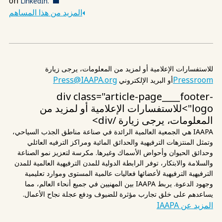
on
LinkedIn.
المزيد من هذا المساهم
للاستفسارات الإعلامية أو لمزيد من المعلومات، يرجى زيارة
Press@IAAPA.org
Pressroom
أو البريد الإلكتروني
div class="article-page____footer-
logo">للاستفسارات الإعلامية أو لمزيد من
المعلومات، يرجى زيارة
/div>
IAAPA هي الجمعية العالمية الرائدة في صناعة مناطق الجذب السياحي،
وتمثل المنتزهات الترفيهية والحدائق المائية ومراكز الترفيه العائلي
وحدائق الحيوان وأحواض الأسماك وغيرها. مكرسة لتعزيز نمو الصناعة
والسلامة والابتكار، توفر الرابطة الدولية للمدن الترفيهية العالمية للمدن
الترفيهية الترفيهية لأعضائها فعاليات عالمية المستوى وموارد تعليمية
وجهود الدعوة. يربط IAAPA بين المهنيين في جميع أنحاء العالم، مما
يساعدهم على خلق تجارب مؤثرة للضيوف ودفع عجلة نجاح الأعمال.
المزيد عن IAAPA