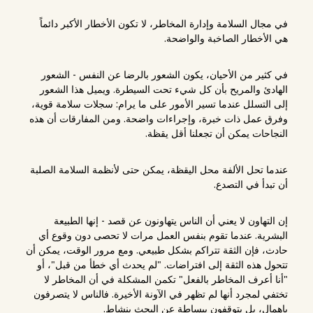
في مجال السلامة وإدارة المخاطر، لا تكون الأخطار الأكبر دائماً
هي الأخطار الصاخبة والواضحة.
في كثير من الأحيان، يكون الشعور بالرضا عن النفس - الشعور
الهادئ والمريح بأن كل شيء تحت السيطرة. ويميل هذا الشعور
إلى التسلل عندما تسير الأمور على ما يرام: سجلات سلامة قوية،
وفرق عمل ذات خبرة، وإجراءات واضحة. ومن المفارقات أن هذه
النجاحات يمكن أن تجعلنا أقل يقظة.
عندما تحل الألفة محل اليقظة، يمكن حتى لأنظمة السلامة الصلبة
أن تبدأ في التصدع.
إن التهاون لا يعني أن الناس يتهاونون عن قصد - إنها الطبيعة
البشرية. عندما تقوم بنفس العمل مرات لا تحصى دون وقوع أي
حادث، فإن الثقة تتراكم بشكل طبيعي. ومع مرور الوقت، يمكن أن
تتحول هذه الثقة إلى افتراضات. "لم يحدث أي خطأ من قبل"، أو
"أنا أعرف المخاطر بالفعل" تكمن المشكلة في أن المخاطر لا
تختفي لمجرد أنها لم تظهر في الآونة الأخيرة. فالناس لا يتصرفون
بإهمال، بل يتوقفون ببساطة عن البحث بنشاط.