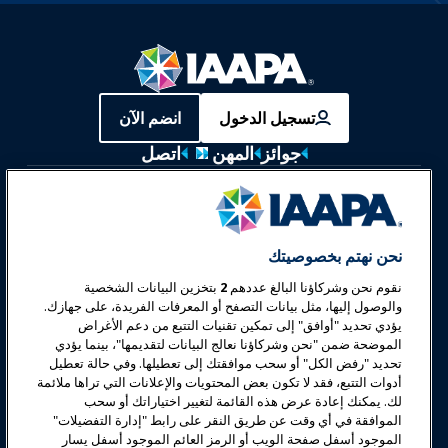
تسجيل الدخول
انضم الآن
جوائز
المهن
اتصل
معارض وفعاليات
أخبار وعالم المرح
نحن نهتم بخصوصيتك
نقوم نحن وشركاؤنا البالغ عددهم
2
بتخزين البيانات الشخصية
تعليم
والوصول إليها، مثل بيانات التصفح أو المعرفات الفريدة، على جهازك.
يؤدي تحديد "أوافق" إلى تمكين تقنيات التتبع من دعم الأغراض
الموضحة ضمن "نحن وشركاؤنا نعالج البيانات لتقديمها"، بينما يؤدي
السلامة والأمان
تحديد "رفض الكل" أو سحب موافقتك إلى تعطيلها. وفي حالة تعطيل
أدوات التتبع، فقد لا تكون بعض المحتويات والإعلانات التي تراها ملائمة
لك. يمكنك إعادة عرض هذه القائمة لتغيير اختياراتك أو سحب
الدعوة
الموافقة في أي وقت عن طريق النقر على رابط "إدارة التفضيلات"
الموجود أسفل صفحة الويب أو الرمز العائم الموجود أسفل يسار