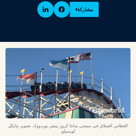
مشاركة
الغطاس العملاق في ممشى سانتا كروز بيتش بوردووك. تصوير مايكل
كوستيلو.