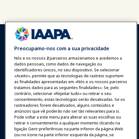
Preocupamo-nos com a sua privacidade
Nós e os nossos
2
parceiros armazenamos e acedemos a
Entrar
Junte-se Agora
dados pessoais, como dados de navegação ou
Prêmios
Carreiras
Contato
identificadores únicos, no seu dispositivo. Se selecionar
«Aceito», permite que as tecnologias de rastreio suportem
as finalidades apresentadas em «Nós e os nossos parceiros
Expos e Eventos
tratamos dados para as seguintes finalidades». Se, pelo
contrário, selecionar «Rejeitar tudo» ou retirar o seu
consentimento, estas tecnologias serão desativadas. Se os
Notícias & Diversão
rastreadores forem desativados, alguns conteúdos e
anúncios que vê poderão não ser tão relevantes para si.
Educação
Pode voltar a este menu para alterar as suas escolhas ou
retirar o consentimento a qualquer momento clicando na
ligação Gerir preferências na parte inferior da página Web
Segurança & Proteção
(ou no ícone na parte inferior esquerda da página, se