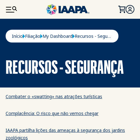
PASSAR PARA O CONTEÚDO PRINCIPAL
Navegação estrutural
Início
Filiação
My Dashboard
Recursos - Segurança
RECURSOS - SEGURANÇA
Combater o «swatting» nas atrações turísticas
Complacência: O risco que não vemos chegar
IAAPA partilha lições das ameaças à segurança dos jardins
zoológicos