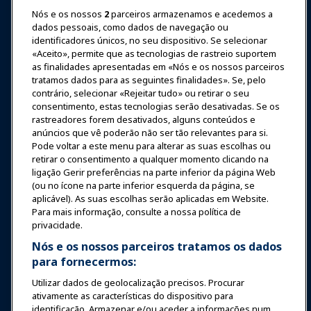
Nós e os nossos
2
parceiros armazenamos e acedemos a
Entrar
Junte-se Agora
dados pessoais, como dados de navegação ou
Prêmios
Carreiras
Contato
identificadores únicos, no seu dispositivo. Se selecionar
«Aceito», permite que as tecnologias de rastreio suportem
as finalidades apresentadas em «Nós e os nossos parceiros
Expos e Eventos
tratamos dados para as seguintes finalidades». Se, pelo
contrário, selecionar «Rejeitar tudo» ou retirar o seu
consentimento, estas tecnologias serão desativadas. Se os
Notícias & Diversão
rastreadores forem desativados, alguns conteúdos e
anúncios que vê poderão não ser tão relevantes para si.
Educação
Pode voltar a este menu para alterar as suas escolhas ou
retirar o consentimento a qualquer momento clicando na
ligação Gerir preferências na parte inferior da página Web
Segurança & Proteção
(ou no ícone na parte inferior esquerda da página, se
aplicável). As suas escolhas serão aplicadas em Website.
Para mais informação, consulte a nossa política de
Advocacia
privacidade.
Nós e os nossos parceiros tratamos os dados
para fornecermos:
Pesquisa e Relatórios
Utilizar dados de geolocalização precisos. Procurar
ativamente as características do dispositivo para
Sobre a IAAPA
identificação. Armazenar e/ou aceder a informações num