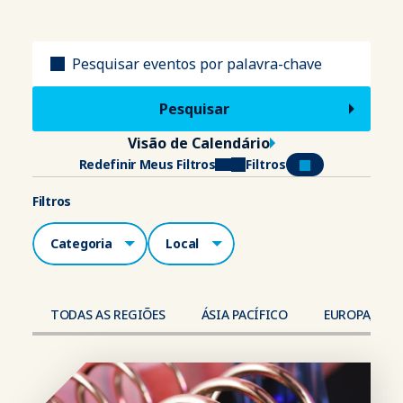
Título
Visão de Calendário
Redefinir Meus Filtros
Filtros
Filtros
Categorias
Local
TODAS AS REGIÕES
ÁSIA PACÍFICO
EUROPA, ORI