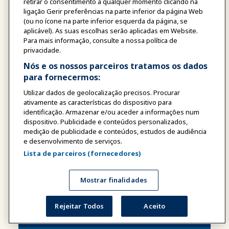
retirar o consentimento a qualquer momento clicando na
ligação Gerir preferências na parte inferior da página Web
(ou no ícone na parte inferior esquerda da página, se
aplicável). As suas escolhas serão aplicadas em Website.
Encontro da IAAPA: Centros de
Para mais informação, consulte a nossa política de
Entretenimento Familiar 2026
privacidade.
Nós e os nossos parceiros tratamos os dados
Agosto 18 - 19, 2026
para fornecermos:
CIMEIRA
| Todo Dia
Utilizar dados de geolocalização precisos. Procurar
Interaja, aprenda e inspire-se no maior
ativamente as características do dispositivo para
evento especializado em Centros de
identificação. Armazenar e/ou aceder a informações num
Entretenimento Familiar da América Latina
dispositivo. Publicidade e conteúdos personalizados,
e das Caraíbas.
medição de publicidade e conteúdos, estudos de audiência
e desenvolvimento de serviços.
Lista de parceiros (fornecedores)
18 - 19
Mostrar finalidades
Rejeitar Todos
Aceito
AGOSTO