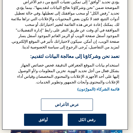
يؤدي تحديد "أوافق" إلى تمكين تقنيات التتبع من دعم الأغراض
الموضحة ضمن "نحن وشركاؤنا نعالج البيانات لتقديمها"، بينما يؤدي
تحديد "رفض الكل" أو سحب موافقتك إلى تعطيلها. وفي حالة تعطيل
أدوات التتبع، فقد لا تكون بعض المحتويات والإعلانات التي تراها ملائمة
24
لك. يمكنك إعادة عرض هذه القائمة لتغيير اختياراتك أو سحب
الموافقة في أي وقت عن طريق النقر على رابط "إدارة التفضيلات"
الموجود أسفل صفحة الويب أو الرمز العائم الموجود أسفل يسار
صفحة الويب، إن أمكن. سيكون لاختياراتك تأثير في الموقع الإلكتروني.
آب/أغسطس
لمزيد من التفاصيل، يُرجى الرجوع إلى سياسة الخصوصية لدينا.
نعمد نحن وشركاؤنا إلى معالجة البيانات لتقديم:
تذكرة مطلوبة
استخدام بيانات الموقع الجغرافي الدقيقة. فحص خصائص الجهاز
بشكل فعال من أجل تحديد الهوية. تخزين المعلومات و/أو الوصول
إليها على أحد الأجهزة. الإعلانات والمحتوى المخصصان وقياس أداء
الإعلانات والمحتوى وأبحاث الجمهور وتطوير الخدمات.
قائمة الشركاء (المورّدون)
عرض الأغراض
رفض الكل
أوافق