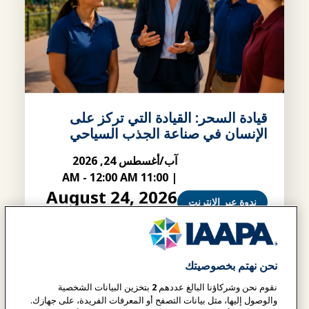
قيادة السحر: القيادة التي تركز على
الإنسان في صناعة الجذب السياحي
آب/أغسطس 24, 2026
-
12:00 AM
11:00 AM
|
August 24, 2026
ندوة عبر الإنترنت
-
04:00 PM
03:00 PM
|
UTC
تستكشف هذه الندوة عبر الإنترنت كيف تساعد
نحن نهتم بخصوصيتك
القيادة التي تركز على الإنسان المؤسسات على
نقوم نحن وشركاؤنا البالغ عددهم
2
بتخزين البيانات الشخصية
الازدهار من خلال إطلاق العنان لإمكانات الفريق،
والوصول إليها، مثل بيانات التصفح أو المعرفات الفريدة، على جهازك.
وتعزيز الأداء، وخلق ميزة تنافسية دائمة.