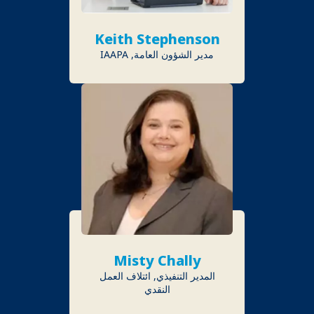
Keith Stephenson
مدير الشؤون العامة, IAAPA
Misty Chally
المدير التنفيذي, ائتلاف العمل
النقدي