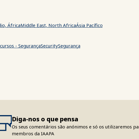
io, África
Middle East, North Africa
Ásia Pacífico
cursos - Segurança
Security
Segurança
Diga-nos o que pensa
Os seus comentários são anónimos e só os utilizaremos par
membros da IAAPA