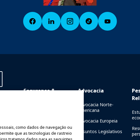
Segurança &
Advocacia
Pe
Proteção
Rel
Online
Advocacia Norte-
Americana
Comunicações de Crise
Est
resencial
eco
Advocacia Europeia
Relatórios de Segurança
de
essoais, como dados de navegação ou
de Passeios
Res
Assuntos Legislativos
 permite que as tecnologias de rastreio
per
Diretrizes de Segurança
iros tratamos dados para as seguintes