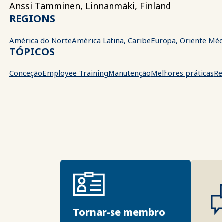
Anssi Tamminen, Linnanmäki, Finland
REGIONS
América do Norte
América Latina, Caribe
Europa, Oriente Méd
TÓPICOS
Conceção
Employee Training
Manutenção
Melhores práticas
Re
Tornar-se membro