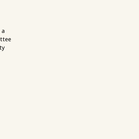
 a
ttee
ty