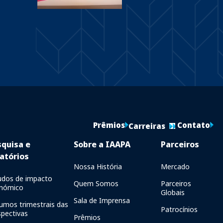
Prêmios
Contato
Carreiras
squisa e
Sobre a IAAPA
Parceiros
atórios
Nossa História
Mercado
udos de impacto
Quem Somos
Parceiros
nómico
Globais
Sala de Imprensa
umos trimestrais das
Patrocínios
spectivas
Prêmios