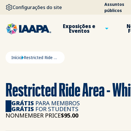
PASSAR PARA O CONTEÚDO PRINCIPAL
Assuntos
Configurações do site
públicos
Exposições e
N
Eventos
F
Navegação estrutural
Início
Restricted Ride Area - White Paper
Restricted Ride Area - Wh
GRÁTIS
PARA MEMBROS
GRÁTIS
FOR STUDENTS
NONMEMBER PRICE
$95.00