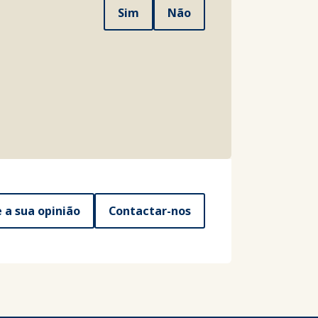
Sim
Não
e a sua opinião
Contactar-nos