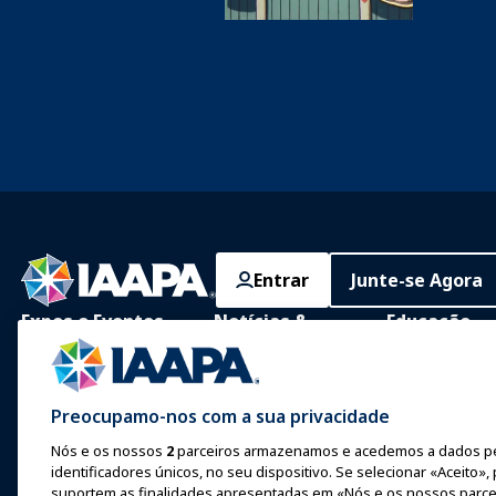
Entrar
Junte-se Agora
Expos e Eventos
Notícias &
Educação
Diversão
IAAPA Expo
Aprendizagem 
Notícias e Recursos
Expo Europa
Aprendizagem P
Preocupamo-nos com a sua privacidade
Anuncie com a IAAPA
Expo Ásia
Corpo Comum 
Nós e os nossos
2
parceiros armazenamos e acedemos a dados p
Conhecimento
identificadores únicos, no seu dispositivo. Se selecionar «Aceito»,
Edições anteriores
Expo Oriente Médio
suportem as finalidades apresentadas em «Nós e os nossos parce