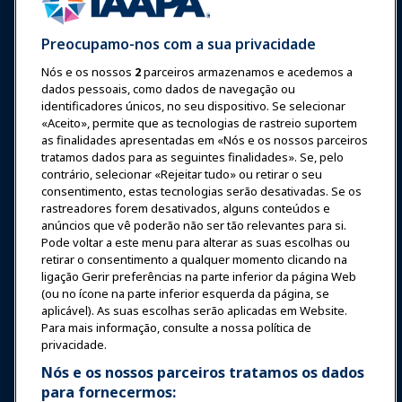
Preocupamo-nos com a sua privacidade
Nós e os nossos
2
parceiros armazenamos e acedemos a
Entrar
Junte-se Agora
dados pessoais, como dados de navegação ou
Prêmios
Carreiras
Contato
identificadores únicos, no seu dispositivo. Se selecionar
«Aceito», permite que as tecnologias de rastreio suportem
as finalidades apresentadas em «Nós e os nossos parceiros
Expos e Eventos
tratamos dados para as seguintes finalidades». Se, pelo
contrário, selecionar «Rejeitar tudo» ou retirar o seu
Notícias & Diversão
consentimento, estas tecnologias serão desativadas. Se os
rastreadores forem desativados, alguns conteúdos e
anúncios que vê poderão não ser tão relevantes para si.
Educação
Pode voltar a este menu para alterar as suas escolhas ou
retirar o consentimento a qualquer momento clicando na
ligação Gerir preferências na parte inferior da página Web
Segurança & Proteção
(ou no ícone na parte inferior esquerda da página, se
aplicável). As suas escolhas serão aplicadas em Website.
Para mais informação, consulte a nossa política de
Advocacia
privacidade.
Nós e os nossos parceiros tratamos os dados
para fornecermos:
Pesquisa e Relatórios