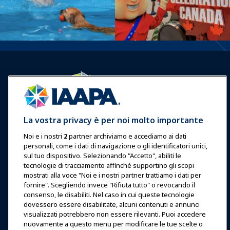
Accedi
Unisciti ora
La vostra privacy è per noi molto importante
Premi
Carriere
Contatto
Noi e i nostri
2
partner archiviamo e accediamo ai dati
personali, come i dati di navigazione o gli identificatori unici,
Esposizioni & Eventi
sul tuo dispositivo. Selezionando "Accetto", abiliti le
tecnologie di tracciamento affinché supportino gli scopi
Notizie & Funworld
mostrati alla voce "Noi e i nostri partner trattiamo i dati per
fornire". Scegliendo invece "Rifiuta tutto" o revocando il
consenso, le disabiliti. Nel caso in cui queste tecnologie
Educazione
dovessero essere disabilitate, alcuni contenuti e annunci
visualizzati potrebbero non essere rilevanti. Puoi accedere
nuovamente a questo menu per modificare le tue scelte o