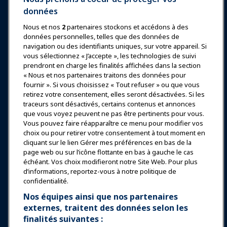
données
Nous et nos
2
partenaires stockons et accédons à des
données personnelles, telles que des données de
Se connecter
Rejoindre maintenant
navigation ou des identifiants uniques, sur votre appareil. Si
vous sélectionnez « J’accepte », les technologies de suivi
Récompenses
Carrières
Contact
prendront en charge les finalités affichées dans la section
« Nous et nos partenaires traitons des données pour
Expositions et Événements
fournir ». Si vous choisissez « Tout refuser » ou que vous
retirez votre consentement, elles seront désactivées. Si les
traceurs sont désactivés, certains contenus et annonces
Nouvelles & Funworld
que vous voyez peuvent ne pas être pertinents pour vous.
Vous pouvez faire réapparaître ce menu pour modifier vos
choix ou pour retirer votre consentement à tout moment en
Éducation
cliquant sur le lien Gérer mes préférences en bas de la
page web ou sur l’icône flottante en bas à gauche le cas
échéant. Vos choix modifieront notre Site Web. Pour plus
Sécurité & Protection
d’informations, reportez-vous à notre politique de
confidentialité.
Plaidoyer
Nos équipes ainsi que nos partenaires
externes, traitent des données selon les
finalités suivantes :
Recherche & Rapports