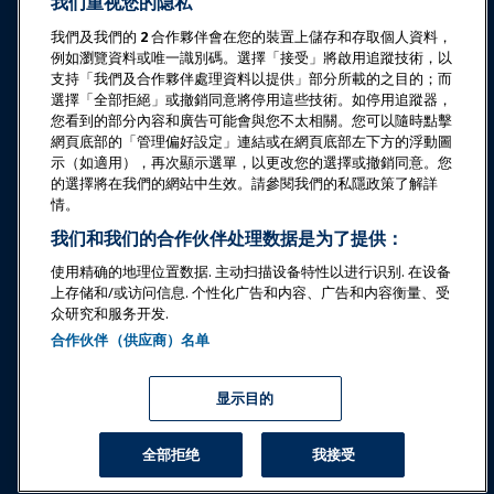
我们重视您的隐私
教育
我們及我們的
2
合作夥伴會在您的裝置上儲存和存取個人資料，
例如瀏覽資料或唯一識別碼。選擇「接受」將啟用追蹤技術，以
安全与保障
支持「我們及合作夥伴處理資料以提供」部分所載的之目的；而
選擇「全部拒絕」或撤銷同意將停用這些技術。如停用追蹤器，
您看到的部分內容和廣告可能會與您不太相關。您可以隨時點擊
倡导
網頁底部的「管理偏好設定」連結或在網頁底部左下方的浮動圖
示（如適用），再次顯示選單，以更改您的選擇或撤銷同意。您
的選擇將在我們的網站中生效。請參閱我們的私隱政策了解詳
研究与报告
情。
我们和我们的合作伙伴处理数据是为了提供：
关于IAAPA
使用精确的地理位置数据. 主动扫描设备特性以进行识别. 在设备
上存储和/或访问信息. 个性化广告和内容、广告和内容衡量、受
众研究和服务开发.
合作伙伴
合作伙伴（供应商）名单
Copyright © 2026 国际游乐园和景点协会。保留所有权利。
隐私政策
翻译通知
显示目的
服务条款
管理偏好設定
全部拒绝
我接受