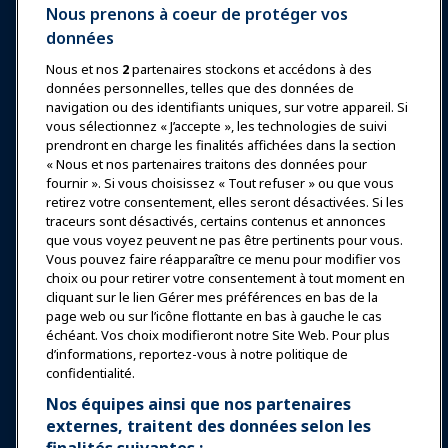
Nous prenons à coeur de protéger vos
données
Nous et nos
2
partenaires stockons et accédons à des
données personnelles, telles que des données de
Se connecter
Rejoindre maintenant
navigation ou des identifiants uniques, sur votre appareil. Si
vous sélectionnez « J’accepte », les technologies de suivi
Récompenses
Carrières
Contact
prendront en charge les finalités affichées dans la section
« Nous et nos partenaires traitons des données pour
Expositions et Événements
fournir ». Si vous choisissez « Tout refuser » ou que vous
retirez votre consentement, elles seront désactivées. Si les
traceurs sont désactivés, certains contenus et annonces
Nouvelles & Funworld
que vous voyez peuvent ne pas être pertinents pour vous.
Vous pouvez faire réapparaître ce menu pour modifier vos
choix ou pour retirer votre consentement à tout moment en
Éducation
cliquant sur le lien Gérer mes préférences en bas de la
page web ou sur l’icône flottante en bas à gauche le cas
échéant. Vos choix modifieront notre Site Web. Pour plus
Sécurité & Protection
d’informations, reportez-vous à notre politique de
confidentialité.
Plaidoyer
Nos équipes ainsi que nos partenaires
externes, traitent des données selon les