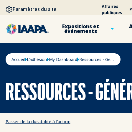
ALLER AU CONTENU PRINCIPAL
Affaires
Paramètres du site
P
publiques
Expositions et
A
événements
Fil d'Ariane
Accueil
L'adhésion
My Dashboard
Ressources - Généralités
RESSOURCES - GÉNÉ
Passer de la durabilité à l'action