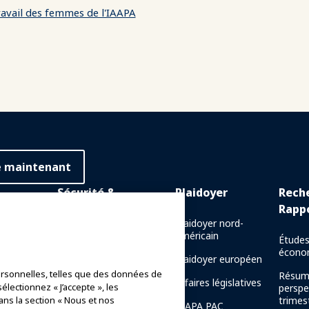
travail des femmes de l'IAAPA
e maintenant
Sécurité &
Plaidoyer
Rech
Protection
Rapp
 en ligne
Plaidoyer nord-
américain
Communications de crise
Études
e en
écono
Plaidoyer européen
Rapports de sécurité des
rsonnelles, telles que des données de
manèges
Résum
naissance
Affaires législatives
électionnez « J’accepte », les
perspe
Directives de sécurité
ans la section « Nous et nos
trimest
IAAPA PAC