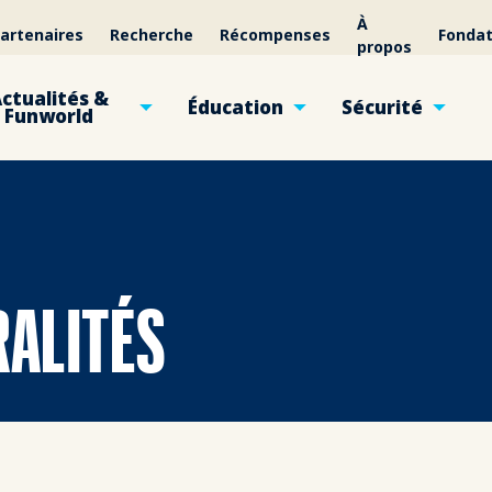
À
artenaires
Recherche
Récompenses
Fondat
propos
ctualités &
Éducation
Sécurité
Funworld
RALITÉS