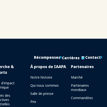
Récompenses
Contact
Carrières
erche &
À propos de IAAPA
Partenaires
orts
Notre histoire
Marché
 d'impact
Qui nous sommes
Partenaires
mique
mondiaux
Salle de presse
és des
Commandites
ctives
Prix
rielles