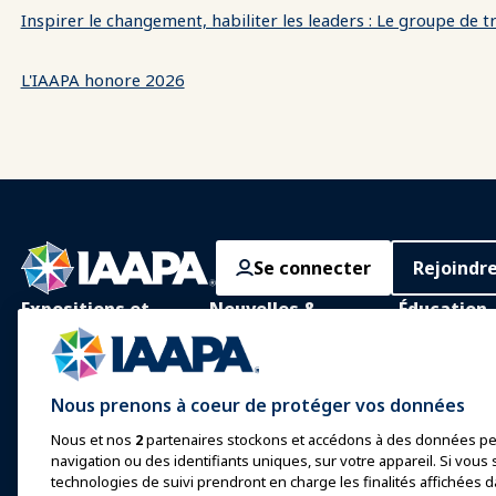
Inspirer le changement, habiliter les leaders : Le groupe de 
L'IAAPA honore 2026
Se connecter
Rejoindr
Expositions et
Nouvelles &
Éducation
Événements
Funworld
Apprentissage
IAAPA Expo
Actualités et
Apprentissag
Nous prenons à coeur de protéger vos données
Fonctionnalités
personne
Expo Europe
Nous et nos
2
partenaires stockons et accédons à des données pe
Faites de la publicité avec
Corps de con
Expo Asie
navigation ou des identifiants uniques, sur votre appareil. Si vous s
IAAPA
commun
technologies de suivi prendront en charge les finalités affichées d