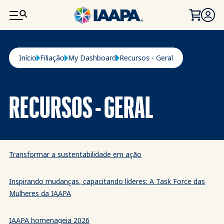
PASSAR PARA O CONTEÚDO PRINCIPAL
Navegação estrutural
Início
Filiação
My Dashboard
Recursos - Geral
RECURSOS - GERAL
Transformar a sustentabilidade em ação
Inspirando mudanças, capacitando líderes: A Task Force das
Mulheres da IAAPA
IAAPA homenageia 2026