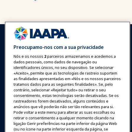
Preocupamo-nos com a sua privacidade
Nós e os nossos
2
parceiros armazenamos e acedemos a
Entrar
Junte-se Agora
dados pessoais, como dados de navegação ou
Prêmios
Carreiras
Contato
identificadores únicos, no seu dispositivo. Se selecionar
«Aceito», permite que as tecnologias de rastreio suportem
as finalidades apresentadas em «Nós e os nossos parceiros
Expos e Eventos
tratamos dados para as seguintes finalidades». Se, pelo
contrário, selecionar «Rejeitar tudo» ou retirar o seu
consentimento, estas tecnologias serão desativadas. Se os
Notícias & Diversão
rastreadores forem desativados, alguns conteúdos e
anúncios que vê poderão não ser tão relevantes para si.
Educação
Pode voltar a este menu para alterar as suas escolhas ou
retirar o consentimento a qualquer momento clicando na
ligação Gerir preferências na parte inferior da página Web
Segurança & Proteção
(ou no ícone na parte inferior esquerda da página, se