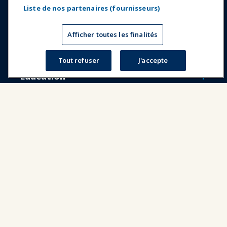
Liste de nos partenaires (fournisseurs)
Expositions et Événements
Afficher toutes les finalités
Nouvelles & Funworld
Tout refuser
J'accepte
Éducation
Sécurité & Protection
Plaidoyer
Recherche & Rapports
À propos de IAAPA
Partenaires