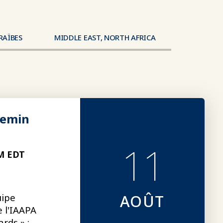
RAÏBES
MIDDLE EAST, NORTH AFRICA
chemin
11
M EDT
uipe
AOÛT
 l'IAAPA
rds » :