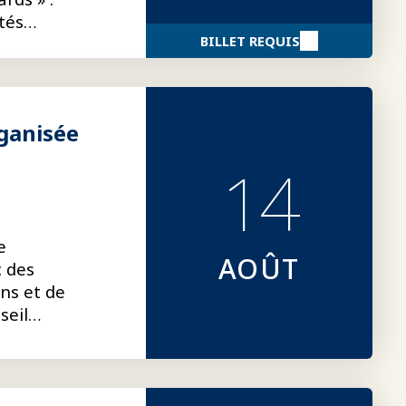
tés
BILLET REQUIS
siers de
rganisée
14
e
AOÛT
c des
ons et de
seil