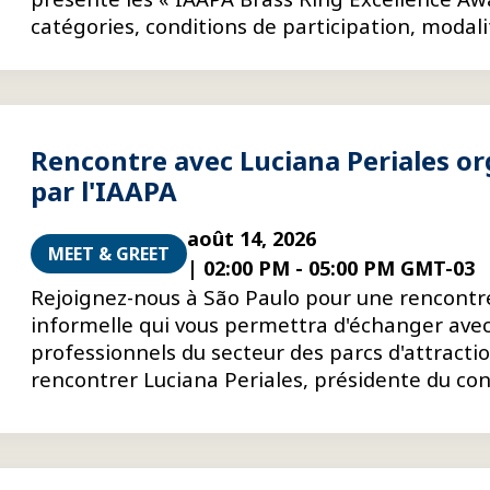
catégories, conditions de participation, modali
d'inscription et conseils pour préparer des dos
candidature plus convaincants.
Rencontre avec Luciana Periales o
par l'IAAPA
août 14, 2026
MEET & GREET
|
02:00 PM
-
05:00 PM GMT-03
Rejoignez-nous à São Paulo pour une rencontr
informelle qui vous permettra d'échanger ave
professionnels du secteur des parcs d'attracti
rencontrer Luciana Periales, présidente du con
d'administration mondial de l'IAAPA.