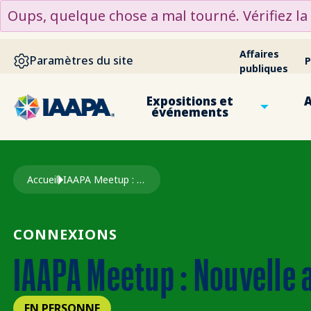
ALLER AU CONTENU PRINCIPAL
Oups, quelque chose a mal tourné. Vérifiez l
Affaires
Paramètres du site
P
publiques
Expositions et
A
événements
Fil d'Ariane
Accueil
IAAPA Meetup : Nouvelle Année
CONNEXIONS
IAAPA Meetup : Nouvelle
EN PERSONNE