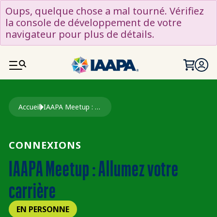
ALLER AU CONTENU PRINCIPAL
Oups, quelque chose a mal tourné. Vérifiez
la console de développement de votre
navigateur pour plus de détails.
Fil d'Ariane
Accueil
IAAPA Meetup : Allumez Votre Carrière
CONNEXIONS
IAAPA Meetup : Allumez votre
carrière
EN PERSONNE