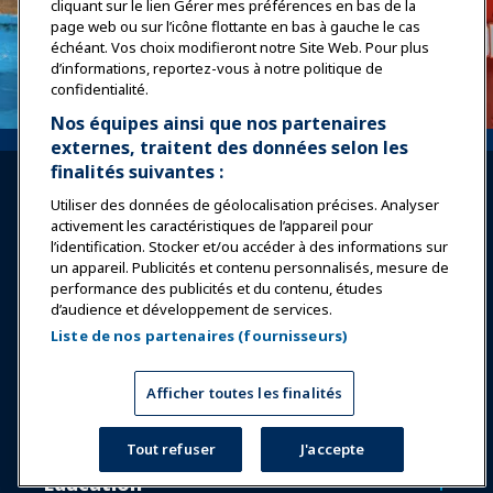
cliquant sur le lien Gérer mes préférences en bas de la
page web ou sur l’icône flottante en bas à gauche le cas
échéant. Vos choix modifieront notre Site Web. Pour plus
d’informations, reportez-vous à notre politique de
confidentialité.
Nos équipes ainsi que nos partenaires
externes, traitent des données selon les
finalités suivantes :
Utiliser des données de géolocalisation précises. Analyser
activement les caractéristiques de l’appareil pour
l’identification. Stocker et/ou accéder à des informations sur
un appareil. Publicités et contenu personnalisés, mesure de
Se connecter
Rejoindre maintenant
performance des publicités et du contenu, études
d’audience et développement de services.
Récompenses
Carrières
Contact
Liste de nos partenaires (fournisseurs)
Expositions et Événements
Afficher toutes les finalités
Nouvelles & Funworld
Tout refuser
J'accepte
Éducation