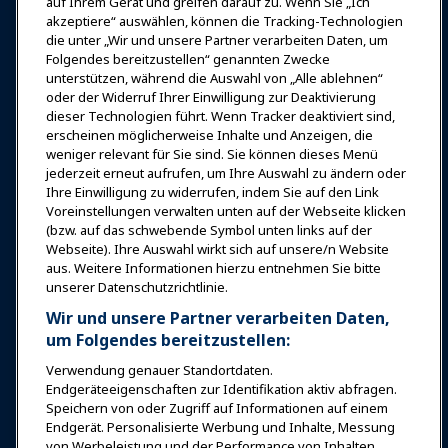
auf Ihrem Gerät und greifen darauf zu. Wenn Sie „Ich
Auszeichnungen
Karrieren
Kontakt
akzeptiere“ auswählen, können die Tracking-Technologien
die unter „Wir und unsere Partner verarbeiten Daten, um
Expos & Veranstaltungen
Folgendes bereitzustellen“ genannten Zwecke
unterstützen, während die Auswahl von „Alle ablehnen“
oder der Widerruf Ihrer Einwilligung zur Deaktivierung
News & Funwelt
dieser Technologien führt. Wenn Tracker deaktiviert sind,
erscheinen möglicherweise Inhalte und Anzeigen, die
weniger relevant für Sie sind. Sie können dieses Menü
Bildung
jederzeit erneut aufrufen, um Ihre Auswahl zu ändern oder
Ihre Einwilligung zu widerrufen, indem Sie auf den Link
Voreinstellungen verwalten unten auf der Webseite klicken
Sicherheit & Schutz
(bzw. auf das schwebende Symbol unten links auf der
Webseite). Ihre Auswahl wirkt sich auf unsere/n Website
aus. Weitere Informationen hierzu entnehmen Sie bitte
Plädoyer
unserer Datenschutzrichtlinie.
Wir und unsere Partner verarbeiten Daten,
Forschung & Berichte
um Folgendes bereitzustellen:
Verwendung genauer Standortdaten.
Endgeräteeigenschaften zur Identifikation aktiv abfragen.
Über IAAPA
Speichern von oder Zugriff auf Informationen auf einem
Endgerät. Personalisierte Werbung und Inhalte, Messung
von Werbeleistung und der Performance von Inhalten,