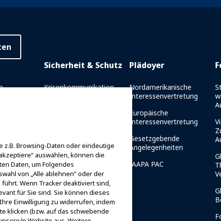
ten
Sicherheit & Schutz
Plädoyer
F
n
Krisenkommunikation
Nordamerikanische
S
Interessenvertretung
w
richt
Fahrtsicherheitsberichte
A
Europäische
es
Sicherheitsrichtlinien
Interessenvertretung
Vi
et
Z
Ressourcen für die
Gesetzgebende
A
 z.B. Browsing-Daten oder eindeutige
g
Sicherheit
Angelegenheiten
 akzeptiere“ auswählen, können die
G
er IAAPA-
Ressourcen für die
IAAPA PAC
iten Daten, um Folgendes
T
Sicherheit
swahl von „Alle ablehnen“ oder der
V
führt. Wenn Tracker deaktiviert sind,
Sicherheits- und
G
vant für Sie sind. Sie können dieses
Schutznachrichten
B
Ihre Einwilligung zu widerrufen, indem
 Mentor
ite klicken (bzw. auf das schwebende
Sicherheitsausschüsse
F
 unsere/n Website aus. Weitere