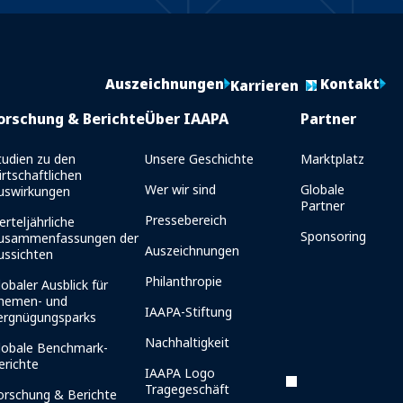
Auszeichnungen
Kontakt
Karrieren
orschung & Berichte
Über IAAPA
Partner
tudien zu den
Unsere Geschichte
Marktplatz
irtschaftlichen
Wer wir sind
Globale
uswirkungen
Partner
Pressebereich
erteljährliche
Sponsoring
usammenfassungen der
Auszeichnungen
ussichten
Philanthropie
lobaler Ausblick für
hemen- und
IAAPA-Stiftung
ergnügungsparks
Nachhaltigkeit
lobale Benchmark-
erichte
IAAPA Logo
Tragegeschäft
orschung & Berichte