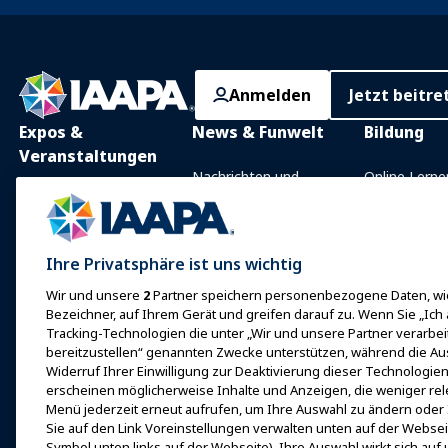
Anmelden
Jetzt beitre
Expos &
News & Funwelt
Bildung
Veranstaltungen
Nachrichten und
Online Lerne
Funktionen
IAAPA Expo
Präsenzunter
Mit IAAPA werben
Expo Europa
Gemeinsam
Ihre Privatsphäre ist uns wichtig
Frühere Ausgaben
Wissensgebi
Expo Asien
Wir und unsere
2
Partner speichern personenbezogene Daten, wie
Schreiben Sie für Funworld
Zertifizierun
Expo Naher Osten
Bezeichner, auf Ihrem Gerät und greifen darauf zu. Wenn Sie „Ich
Programme d
Tracking-Technologien die unter „Wir und unsere Partner verarbe
Kommende
Stiftung
bereitzustellen“ genannten Zwecke unterstützen, während die Au
Veranstaltungen
Widerruf Ihrer Einwilligung zur Deaktivierung dieser Technologien 
erkundet
Bei einer Expo oder
erscheinen möglicherweise Inhalte und Anzeigen, die weniger rele
Veranstaltung sprechen
Menü jederzeit erneut aufrufen, um Ihre Auswahl zu ändern oder 
Finde einen
Sie auf den Link Voreinstellungen verwalten unten auf der Webse
Ein Meeting oder Ereignis
Symbol unten links auf der Webseite). Ihre Auswahl wirkt sich auf