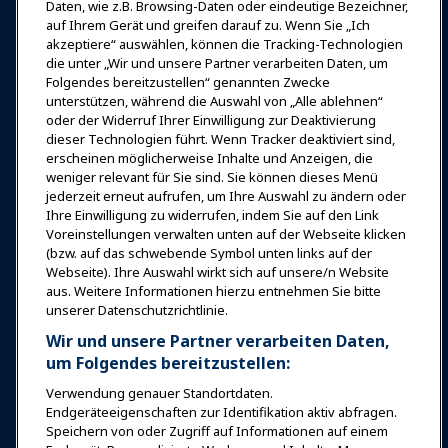
Anmelden
Jetzt beitreten
Daten, wie z.B. Browsing-Daten oder eindeutige Bezeichner,
auf Ihrem Gerät und greifen darauf zu. Wenn Sie „Ich
Auszeichnungen
Karrieren
Kontakt
akzeptiere“ auswählen, können die Tracking-Technologien
die unter „Wir und unsere Partner verarbeiten Daten, um
Expos & Veranstaltungen
Folgendes bereitzustellen“ genannten Zwecke
unterstützen, während die Auswahl von „Alle ablehnen“
oder der Widerruf Ihrer Einwilligung zur Deaktivierung
News & Funwelt
dieser Technologien führt. Wenn Tracker deaktiviert sind,
erscheinen möglicherweise Inhalte und Anzeigen, die
weniger relevant für Sie sind. Sie können dieses Menü
Bildung
jederzeit erneut aufrufen, um Ihre Auswahl zu ändern oder
Ihre Einwilligung zu widerrufen, indem Sie auf den Link
Voreinstellungen verwalten unten auf der Webseite klicken
Sicherheit & Schutz
(bzw. auf das schwebende Symbol unten links auf der
Webseite). Ihre Auswahl wirkt sich auf unsere/n Website
aus. Weitere Informationen hierzu entnehmen Sie bitte
Plädoyer
unserer Datenschutzrichtlinie.
Wir und unsere Partner verarbeiten Daten,
Forschung & Berichte
um Folgendes bereitzustellen:
Verwendung genauer Standortdaten.
Endgeräteeigenschaften zur Identifikation aktiv abfragen.
Über IAAPA
Speichern von oder Zugriff auf Informationen auf einem