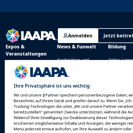
Anmelden
Jetzt beitre
Expos &
News & Funwelt
Bildung
Veranstaltungen
Nachrichten und
Online Lerne
Funktionen
IAAPA Expo
Präsenzunter
Mit IAAPA werben
Expo Europa
Gemeinsam
Ihre Privatsphäre ist uns wichtig
Frühere Ausgaben
Wissensgebi
Expo Asien
Wir und unsere
2
Partner speichern personenbezogene Daten, wie
Schreiben Sie für Funworld
Zertifizierun
Expo Naher Osten
Bezeichner, auf Ihrem Gerät und greifen darauf zu. Wenn Sie „Ich
Programme d
Tracking-Technologien die unter „Wir und unsere Partner verarbe
Kommende
Stiftung
bereitzustellen“ genannten Zwecke unterstützen, während die Au
Veranstaltungen
Widerruf Ihrer Einwilligung zur Deaktivierung dieser Technologien 
erkundet
Bei einer Expo oder
erscheinen möglicherweise Inhalte und Anzeigen, die weniger rele
Veranstaltung sprechen
Menü jederzeit erneut aufrufen, um Ihre Auswahl zu ändern oder 
Finde einen