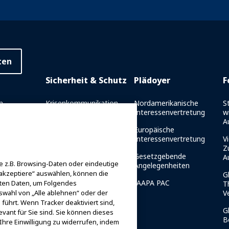
ten
Sicherheit & Schutz
Plädoyer
F
n
Krisenkommunikation
Nordamerikanische
S
Interessenvertretung
w
richt
Fahrtsicherheitsberichte
A
Europäische
es
Sicherheitsrichtlinien
Interessenvertretung
Vi
et
Z
Ressourcen für die
Gesetzgebende
A
 z.B. Browsing-Daten oder eindeutige
g
Sicherheit
Angelegenheiten
 akzeptiere“ auswählen, können die
G
er IAAPA-
Ressourcen für die
IAAPA PAC
iten Daten, um Folgendes
T
Sicherheit
swahl von „Alle ablehnen“ oder der
V
führt. Wenn Tracker deaktiviert sind,
Sicherheits- und
G
vant für Sie sind. Sie können dieses
Schutznachrichten
B
Ihre Einwilligung zu widerrufen, indem
 Mentor