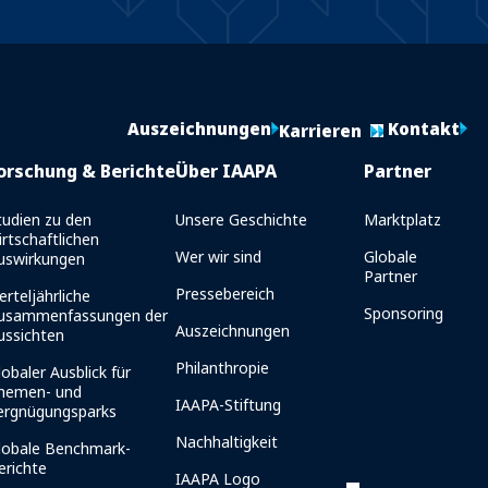
Auszeichnungen
Kontakt
Karrieren
orschung & Berichte
Über IAAPA
Partner
tudien zu den
Unsere Geschichte
Marktplatz
irtschaftlichen
Wer wir sind
Globale
uswirkungen
Partner
Pressebereich
erteljährliche
Sponsoring
usammenfassungen der
Auszeichnungen
ussichten
Philanthropie
lobaler Ausblick für
hemen- und
IAAPA-Stiftung
ergnügungsparks
Nachhaltigkeit
lobale Benchmark-
erichte
IAAPA Logo