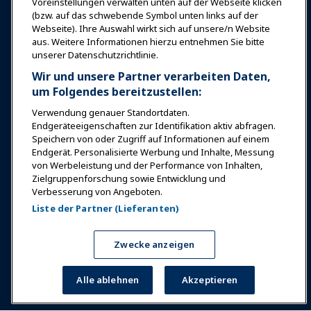
Voreinstellungen verwalten unten auf der Webseite klicken
Sicherheit & Schutz
(bzw. auf das schwebende Symbol unten links auf der
Webseite). Ihre Auswahl wirkt sich auf unsere/n Website
aus. Weitere Informationen hierzu entnehmen Sie bitte
Plädoyer
unserer Datenschutzrichtlinie.
Wir und unsere Partner verarbeiten Daten,
Forschung & Berichte
um Folgendes bereitzustellen:
Verwendung genauer Standortdaten.
Endgeräteeigenschaften zur Identifikation aktiv abfragen.
Über IAAPA
Speichern von oder Zugriff auf Informationen auf einem
Endgerät. Personalisierte Werbung und Inhalte, Messung
von Werbeleistung und der Performance von Inhalten,
Partner
Zielgruppenforschung sowie Entwicklung und
Verbesserung von Angeboten.
Copyright © 2026 Internationaler Verband der
Liste der Partner (Lieferanten)
Vergnügungsparks und Attraktionen. Alle Rechte
vorbehalten.
Datenschutzerklärung
Hinweis zur Übersetzung
Zwecke anzeigen
Nutzungsbedingungen
Voreinstellungen verwalten
Alle ablehnen
Akzeptieren