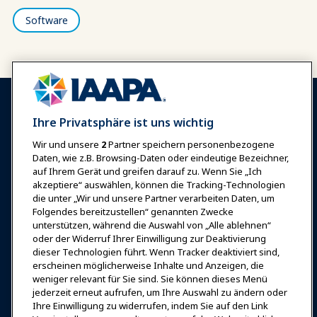
Software
Ihre Privatsphäre ist uns wichtig
Wir und unsere
2
Partner speichern personenbezogene
Anmelden
Jetzt beitreten
Daten, wie z.B. Browsing-Daten oder eindeutige Bezeichner,
auf Ihrem Gerät und greifen darauf zu. Wenn Sie „Ich
Auszeichnungen
Karrieren
Kontakt
akzeptiere“ auswählen, können die Tracking-Technologien
die unter „Wir und unsere Partner verarbeiten Daten, um
Expos & Veranstaltungen
Folgendes bereitzustellen“ genannten Zwecke
unterstützen, während die Auswahl von „Alle ablehnen“
oder der Widerruf Ihrer Einwilligung zur Deaktivierung
News & Funwelt
dieser Technologien führt. Wenn Tracker deaktiviert sind,
erscheinen möglicherweise Inhalte und Anzeigen, die
weniger relevant für Sie sind. Sie können dieses Menü
Bildung
jederzeit erneut aufrufen, um Ihre Auswahl zu ändern oder
Ihre Einwilligung zu widerrufen, indem Sie auf den Link