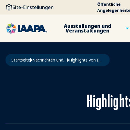
DIREKT ZUM INHALT
Öffentliche
Site-Einstellungen
Angelegenheit
Ausstellungen und
Veranstaltungen
Pfadnavigation
Startseite
Nachrichten und Funworld
Highlights von IAAPA Explores Auf Der CES 2024
Highlight