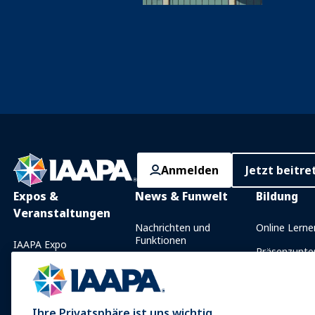
Anmelden
Jetzt beitre
Expos &
News & Funwelt
Bildung
Veranstaltungen
Nachrichten und
Online Lerne
Funktionen
IAAPA Expo
Präsenzunter
Mit IAAPA werben
Expo Europa
Gemeinsam
Frühere Ausgaben
Wissensgebi
Expo Asien
Schreiben Sie für Funworld
Zertifizierun
Ihre Privatsphäre ist uns wichtig