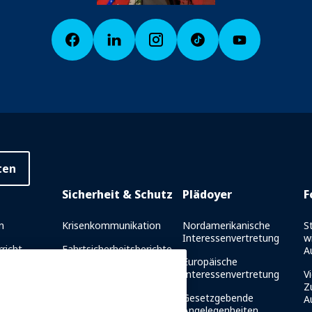
ten
Sicherheit & Schutz
Plädoyer
F
n
Krisenkommunikation
Nordamerikanische
S
Interessenvertretung
w
richt
Fahrtsicherheitsberichte
A
Europäische
es
Sicherheitsrichtlinien
Interessenvertretung
Vi
et
Z
Ressourcen für die
Gesetzgebende
A
g
Sicherheit
Angelegenheiten