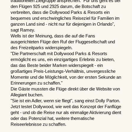
traditionellen Zielgruppe ansprechen. "Für uns geht es bei 
den Flügen 925 und 2925 darum, die Botschaft zu 
verbreiten, dass die Dollywood Parks & Resorts ein 
bequemes und erschwingliches Reiseziel für Familien im 
ganzen Land sind - nicht nur für diejenigen in Orlando", 
sagt Ramey. 
Wells ist der Meinung, dass die auf die Fans 
ausgerichteten Flüge den Ruf der Fluggesellschaft und 
des Freizeitparks widerspiegeln. 
"Die Partnerschaft mit Dollywood Parks & Resorts 
ermöglicht es uns, ein einzigartiges Erlebnis zu bieten, 
das das Beste beider Marken widerspiegelt - ein 
großartiges Preis-Leistungs-Verhältnis, unvergessliche 
Momente und die Möglichkeit, von der ersten Sekunde an 
Erinnerungen zu schaffen." 
Die Gäste mussten die Flüge direkt über die Website von 
Allegiant buchen. 
"Sie ist ein Adler, wenn sie fliegt", sang einst Dolly Parton. 
Jetzt testet Dollywood, wie weit das Konzept der Fanflüge 
geht - und ob die Reise nur als einmalige Aktivierung dient 
oder das Potenzial hat, weitere thematische 
Reiseerlebnisse zu schaffen.