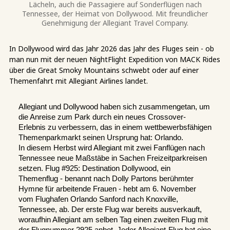
Lächeln, auch die Passagiere auf Sonderflügen nach
Tennessee, der Heimat von Dollywood. Mit freundlicher
Genehmigung der Allegiant Travel Company.
In Dollywood wird das Jahr 2026 das Jahr des Fluges sein - ob
man nun mit der neuen NightFlight Expedition von MACK Rides
über die Great Smoky Mountains schwebt oder auf einer
Themenfahrt mit Allegiant Airlines landet.
Allegiant und Dollywood haben sich zusammengetan, um 
die Anreise zum Park durch ein neues Crossover-
Erlebnis zu verbessern, das in einem wettbewerbsfähigen 
Themenparkmarkt seinen Ursprung hat: Orlando.
In diesem Herbst wird Allegiant mit zwei Fanflügen nach 
Tennessee neue Maßstäbe in Sachen Freizeitparkreisen 
setzen. Flug #925: Destination Dollywood, ein 
Themenflug - benannt nach Dolly Partons berühmter 
Hymne für arbeitende Frauen - hebt am 6. November 
vom Flughafen Orlando Sanford nach Knoxville, 
Tennessee, ab. Der erste Flug war bereits ausverkauft, 
woraufhin Allegiant am selben Tag einen zweiten Flug mit 
der Flugnummer 2925 anbot. Jeder Allegiant-Flug hat eine 