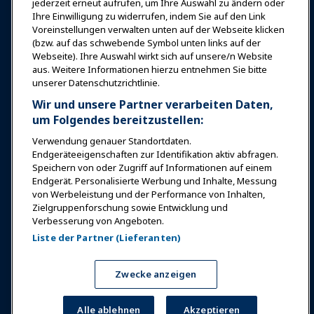
Bildung
jederzeit erneut aufrufen, um Ihre Auswahl zu ändern oder
Ihre Einwilligung zu widerrufen, indem Sie auf den Link
Voreinstellungen verwalten unten auf der Webseite klicken
Sicherheit & Schutz
(bzw. auf das schwebende Symbol unten links auf der
Webseite). Ihre Auswahl wirkt sich auf unsere/n Website
aus. Weitere Informationen hierzu entnehmen Sie bitte
Plädoyer
unserer Datenschutzrichtlinie.
Wir und unsere Partner verarbeiten Daten,
Forschung & Berichte
um Folgendes bereitzustellen:
Verwendung genauer Standortdaten.
Endgeräteeigenschaften zur Identifikation aktiv abfragen.
Über IAAPA
Speichern von oder Zugriff auf Informationen auf einem
Endgerät. Personalisierte Werbung und Inhalte, Messung
von Werbeleistung und der Performance von Inhalten,
Partner
Zielgruppenforschung sowie Entwicklung und
Verbesserung von Angeboten.
Copyright © 2026 Internationaler Verband der
Liste der Partner (Lieferanten)
Vergnügungsparks und Attraktionen. Alle Rechte
vorbehalten.
Datenschutzerklärung
Hinweis zur Übersetzung
Zwecke anzeigen
Nutzungsbedingungen
Voreinstellungen verwalten
Alle ablehnen
Akzeptieren