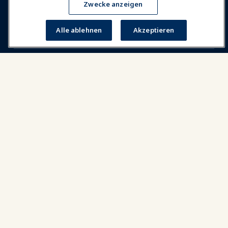
News & Funwelt
Zwecke anzeigen
Alle ablehnen
Akzeptieren
Bildung
Sicherheit & Schutz
Plädoyer
Forschung & Berichte
Über IAAPA
Partner
Copyright © 2026 Internationaler Verband der
Vergnügungsparks und Attraktionen. Alle Rechte
vorbehalten.