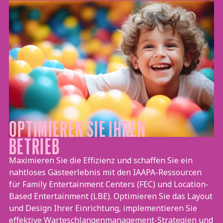
Missionsvision
OPTIMIEREN SIE IHREN
BETRIEB
Maximieren Sie die Effizienz und schaffen Sie ein
nahtloses Gästeerlebnis mit den IAAPA-Ressourcen
für Family Entertainment Centers (FEC) und Location-
Based Entertainment (LBE). Optimieren Sie das Layout
und Design Ihrer Einrichtung, implementieren Sie
effektive Warteschlangenmanagement-Strategien und