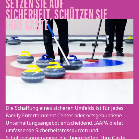
SETZEN SIE AUF
SICHERHEIT, SCHÜTZEN SIE
IHRE GÄSTE
Die Schaffung eines sicheren Umfelds ist für jedes
Family Entertainment Center oder ortsgebundene
Unterhaltungsangebot entscheidend. IAAPA bietet
umfassende Sicherheitsressourcen und
Schulungsprogramme, die Ihnen helfen, Ihre Gäste