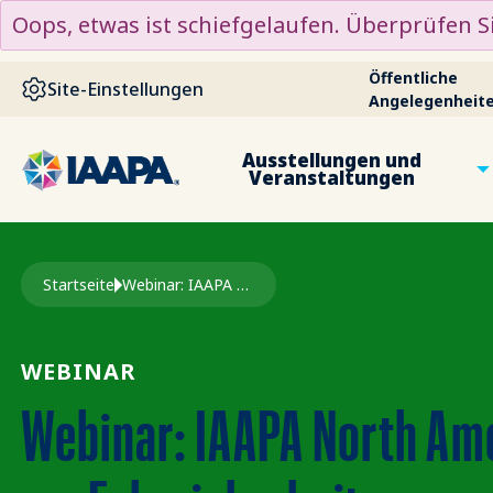
DIREKT ZUM INHALT
Oops, etwas ist schiefgelaufen. Überprüfen Si
Öffentliche
Site-Einstellungen
Angelegenheit
Ausstellungen und
Veranstaltungen
Pfadnavigation
Startseite
Webinar: IAAPA North America Bericht Zur Fahrsicherheit
WEBINAR
Webinar: IAAPA North Ame