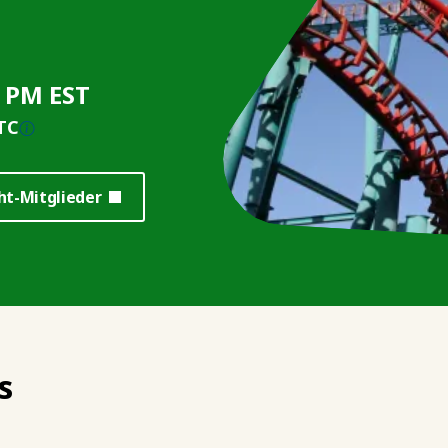
0 PM EST
TC
ht-Mitglieder
s