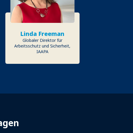
Linda Freeman
Globaler Direktor für
Arbeitsschutz und Sicherheit,
IAAPA
sagen