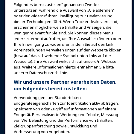
Expos & Veranstaltungen
Folgendes bereitzustellen“ genannten Zwecke
unterstützen, während die Auswahl von „Alle ablehnen“
oder der Widerruf Ihrer Einwilligung zur Deaktivierung
News & Funwelt
dieser Technologien führt. Wenn Tracker deaktiviert sind,
erscheinen möglicherweise Inhalte und Anzeigen, die
weniger relevant für Sie sind. Sie können dieses Menü
Bildung
jederzeit erneut aufrufen, um Ihre Auswahl zu ändern oder
Ihre Einwilligung zu widerrufen, indem Sie auf den Link
Voreinstellungen verwalten unten auf der Webseite klicken
Sicherheit & Schutz
(bzw. auf das schwebende Symbol unten links auf der
Webseite). Ihre Auswahl wirkt sich auf unsere/n Website
aus. Weitere Informationen hierzu entnehmen Sie bitte
Plädoyer
unserer Datenschutzrichtlinie.
Wir und unsere Partner verarbeiten Daten,
Forschung & Berichte
um Folgendes bereitzustellen:
Verwendung genauer Standortdaten.
Endgeräteeigenschaften zur Identifikation aktiv abfragen.
Über IAAPA
Speichern von oder Zugriff auf Informationen auf einem
Endgerät. Personalisierte Werbung und Inhalte, Messung
von Werbeleistung und der Performance von Inhalten,
Partner
Zielgruppenforschung sowie Entwicklung und
Verbesserung von Angeboten.
Copyright © 2026 Internationaler Verband der