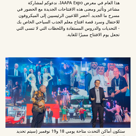
هذا العام في معرض IAAPA Expo، ندعوكم لمشاركة
مشاعر وتأثير ومعنى هذه الافتتاحات الجديدة مع الحضور في
مسرح ما الجديد. أحضر اللاعبين الرئيسيين إلى الميكروفون
للاحتفال وسرد قصة افتتاح معلم الجذب السياحي الخاص بك
- التحديات والدروس المستفادة واللحظات التي لا تنسى التي
تجعل يوم الافتتاح مميزًا للغاية.
ستكون أماكن التحدث متاحة يومي 18 و19 نوفمبر (سيتم تحديد