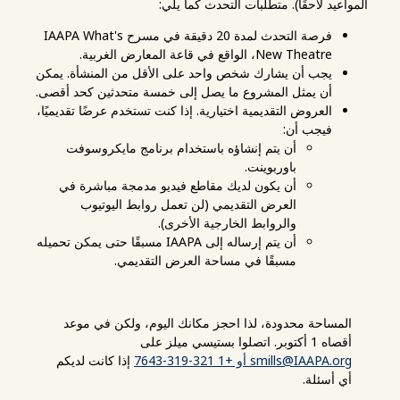
المواعيد لاحقًا). متطلبات التحدث كما يلي:
فرصة التحدث لمدة 20 دقيقة في مسرح IAAPA What's
New Theatre، الواقع في قاعة المعارض الغربية.
يجب أن يشارك شخص واحد على الأقل من المنشأة. يمكن
أن يمثل المشروع ما يصل إلى خمسة متحدثين كحد أقصى.
العروض التقديمية اختيارية. إذا كنت تستخدم عرضًا تقديميًا،
فيجب أن:
أن يتم إنشاؤه باستخدام برنامج مايكروسوفت
باوربوينت.
أن يكون لديك مقاطع فيديو مدمجة مباشرة في
العرض التقديمي (لن تعمل روابط اليوتيوب
والروابط الخارجية الأخرى).
أن يتم إرساله إلى IAAPA مسبقًا حتى يمكن تحميله
مسبقًا في مساحة العرض التقديمي.
المساحة محدودة، لذا احجز مكانك اليوم، ولكن في موعد
أقصاه 1 أكتوبر. اتصلوا بستيسي ميلز على
smills@IAAPA.org
أو +1 321-319-7643
إذا كانت لديكم
أي أسئلة.