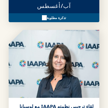
آب/أغسطس
تذكرة مطلوبة
لقاء ترحيبي نظمته IAAPA مع لوسيانا