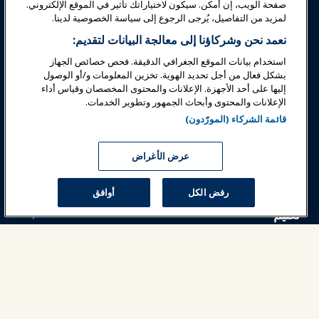
صفحة الويب، إن أمكن. سيكون لاختياراتك تأثير في الموقع الإلكتروني.
لمزيد من التفاصيل، يُرجى الرجوع إلى سياسة الخصوصية لدينا.
نعمد نحن وشركاؤنا إلى معالجة البيانات لتقديم:
استخدام بيانات الموقع الجغرافي الدقيقة. فحص خصائص الجهاز
بشكل فعال من أجل تحديد الهوية. تخزين المعلومات و/أو الوصول
تسجيل الدخول
انضم الآن
إليها على أحد الأجهزة. الإعلانات والمحتوى المخصصان وقياس أداء
الإعلانات والمحتوى وأبحاث الجمهور وتطوير الخدمات.
جوائز
المهن
اتصل
قائمة الشركاء (المورّدون)
معارض وفعاليات
عرض الأغراض
أخبار وعالم المرح
رفض الكل
أوافق
تعليم
السلامة والأمان
الدعوة