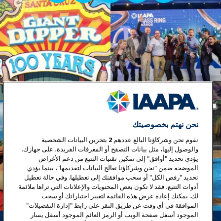
نحن نهتم بخصوصيتك
نقوم نحن وشركاؤنا البالغ عددهم
2
بتخزين البيانات الشخصية
والوصول إليها، مثل بيانات التصفح أو المعرفات الفريدة، على جهازك.
يؤدي تحديد "أوافق" إلى تمكين تقنيات التتبع من دعم الأغراض
الموضحة ضمن "نحن وشركاؤنا نعالج البيانات لتقديمها"، بينما يؤدي
تحديد "رفض الكل" أو سحب موافقتك إلى تعطيلها. وفي حالة تعطيل
أدوات التتبع، فقد لا تكون بعض المحتويات والإعلانات التي تراها ملائمة
لك. يمكنك إعادة عرض هذه القائمة لتغيير اختياراتك أو سحب
الموافقة في أي وقت عن طريق النقر على رابط "إدارة التفضيلات"
الموجود أسفل صفحة الويب أو الرمز العائم الموجود أسفل يسار