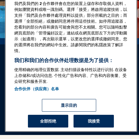
我們及我們的
2
合作夥伴會在您的裝置上儲存和存取個人資料，
例如瀏覽資料或唯一識別碼。選擇「接受」將啟用追蹤技術，以
支持「我們及合作夥伴處理資料以提供」部分所載的之目的；而
選擇「全部拒絕」或撤銷同意將停用這些技術。如停用追蹤器，
您看到的部分內容和廣告可能會與您不太相關。您可以隨時點擊
網頁底部的「管理偏好設定」連結或在網頁底部左下方的浮動圖
示（如適用），再次顯示選單，以更改您的選擇或撤銷同意。您
的選擇將在我們的網站中生效。請參閱我們的私隱政策了解詳
情。
我们和我们的合作伙伴处理数据是为了提供：
使用精确的地理位置数据. 主动扫描设备特性以进行识别. 在设备
上存储和/或访问信息. 个性化广告和内容、广告和内容衡量、受
登录
立即加入
众研究和服务开发.
合作伙伴（供应商）名单
奖项
职业
联系
展览和活动
显示目的
新闻与乐趣世界
全部拒绝
我接受
教育