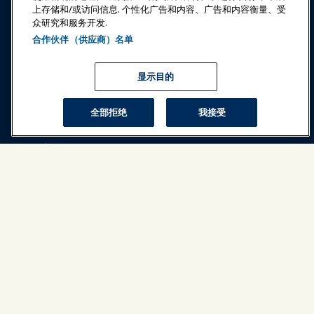
上存储和/或访问信息. 个性化广告和内容、广告和内容衡量、受
登录
立即加入
众研究和服务开发.
合作伙伴（供应商）名单
奖项
职业
联系
展览和活动
显示目的
新闻与乐趣世界
全部拒绝
我接受
教育
安全与保障
倡导
研究与报告
关于IAAPA