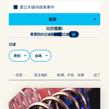
标题
日历视图
重置我的过滤器
过滤
过滤
类别
场地
- 任意 -
亚太地区
欧洲、中东、非洲
拉丁美洲