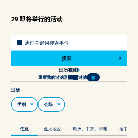
29 即将举行的活动
标题
日历视图
重置我的过滤器
过滤
过滤
类别
场地
- 任意 -
亚太地区
欧洲、中东、非洲
拉丁美洲