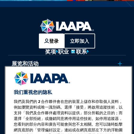
登录
立即加入
奖项
职业
联系
展览和活动
新闻与乐趣世界
我们重视您的隐私
教育
我們及我們的
2
合作夥伴會在您的裝置上儲存和存取個人資料，
例如瀏覽資料或唯一識別碼。選擇「接受」將啟用追蹤技術，以
支持「我們及合作夥伴處理資料以提供」部分所載的之目的；而
安全与保障
選擇「全部拒絕」或撤銷同意將停用這些技術。如停用追蹤器，
您看到的部分內容和廣告可能會與您不太相關。您可以隨時點擊
倡导
網頁底部的「管理偏好設定」連結或在網頁底部左下方的浮動圖