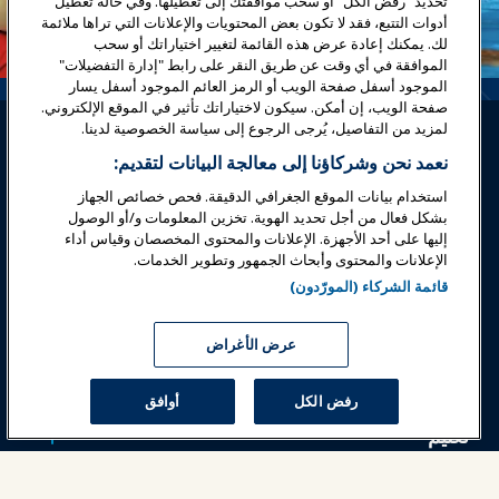
تحديد "رفض الكل" أو سحب موافقتك إلى تعطيلها. وفي حالة تعطيل
أدوات التتبع، فقد لا تكون بعض المحتويات والإعلانات التي تراها ملائمة
لك. يمكنك إعادة عرض هذه القائمة لتغيير اختياراتك أو سحب
الموافقة في أي وقت عن طريق النقر على رابط "إدارة التفضيلات"
الموجود أسفل صفحة الويب أو الرمز العائم الموجود أسفل يسار
صفحة الويب، إن أمكن. سيكون لاختياراتك تأثير في الموقع الإلكتروني.
لمزيد من التفاصيل، يُرجى الرجوع إلى سياسة الخصوصية لدينا.
نعمد نحن وشركاؤنا إلى معالجة البيانات لتقديم:
استخدام بيانات الموقع الجغرافي الدقيقة. فحص خصائص الجهاز
بشكل فعال من أجل تحديد الهوية. تخزين المعلومات و/أو الوصول
تسجيل الدخول
انضم الآن
إليها على أحد الأجهزة. الإعلانات والمحتوى المخصصان وقياس أداء
الإعلانات والمحتوى وأبحاث الجمهور وتطوير الخدمات.
جوائز
المهن
اتصل
قائمة الشركاء (المورّدون)
معارض وفعاليات
عرض الأغراض
أخبار وعالم المرح
رفض الكل
أوافق
تعليم
السلامة والأمان