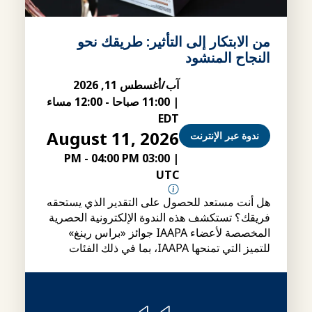
من الابتكار إلى التأثير: طريقك نحو
النجاح المنشود
آب/أغسطس 11, 2026
|
11:00 صباحا
-
12:00 مساء
EDT
August 11, 2026
ندوة عبر الإنترنت
-
04:00 PM
03:00 PM
|
UTC
هل أنت مستعد للحصول على التقدير الذي يستحقه
فريقك؟ تستكشف هذه الندوة الإلكترونية الحصرية
المخصصة لأعضاء IAAPA جوائز «براس رينغ»
للتميز التي تمنحها IAAPA، بما في ذلك الفئات
وشروط الأهلية وإجراءات التقديم، بالإضافة إلى
نصائح حول كيفية إعداد ملفات ترشيح أقوى.