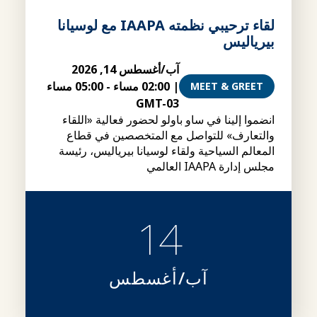
لقاء ترحيبي نظمته IAAPA مع لوسيانا
بيرياليس
آب/أغسطس 14, 2026
|
02:00 مساء
-
05:00 مساء
MEET & GREET
GMT-03
انضموا إلينا في ساو باولو لحضور فعالية «اللقاء
والتعارف» للتواصل مع المتخصصين في قطاع
المعالم السياحية ولقاء لوسيانا بيرياليس، رئيسة
مجلس إدارة IAAPA العالمي
14
آب/أغسطس