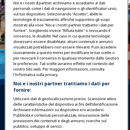
Noi e i nostri
2
partner archiviamo e accediamo ai dati
personali, come i dati di navigazione o gli identificatori unici,
sul tuo dispositivo. Selezionando "Accetto", abiliti le
tecnologie di tracciamento affinché supportino gli scopi
mostrati alla voce "Noi e i nostri partner trattiamo i dati per
fornire". Scegliendo invece "Rifiuta tutto" o revocando il
consenso, le disabiliti. Nel caso in cui queste tecnologie
dovessero essere disabilitate, alcuni contenuti e annunci
visualizzati potrebbero non essere rilevanti. Puoi accedere
nuovamente a questo menu per modificare le tue scelte o
per revocare il consenso in qualsiasi momento dalle Gestisci
le preferenze. Tali scelte avranno effetto nel contesto del
nostro Sito web. Per maggiori informazioni, consulta
l'Informativa sulla privacy.
Noi e i nostri partner trattiamo i dati per
fornire:
Utilizzare dati di geolocalizzazione precisi. Scansione attiva
delle caratteristiche del dispositivo ai fini dell’identificazione.
Archiviare informazioni su dispositivo e/o accedervi.
Pubblicità e contenuti personalizzati, misurazione delle
Accedi
Unisciti ora
prestazioni dei contenuti e degli annunci, ricerche sul
pubblico, sviluppo di servizi .
Premi
Carriere
Contatto