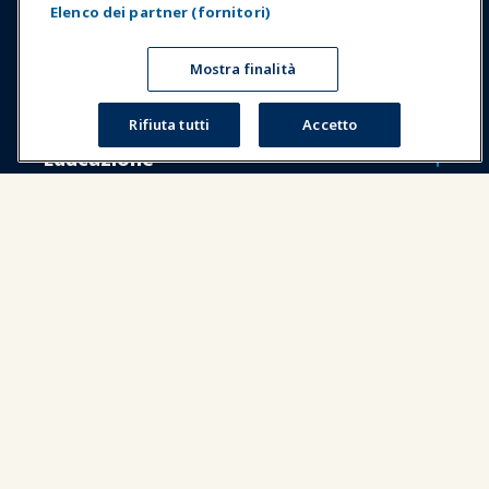
Elenco dei partner (fornitori)
Esposizioni & Eventi
Mostra finalità
Notizie & Funworld
Rifiuta tutti
Accetto
Educazione
Sicurezza & Protezione
Difesa
Ricerca e Rapporti
Informazioni su IAAPA
Partner