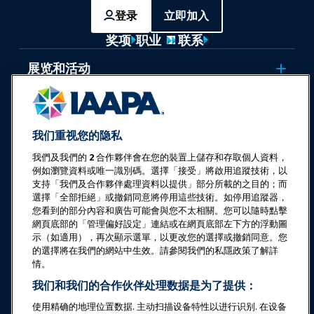
登录
立即加入
奖项
职业
联系
展览和活动
新闻与乐趣世界
我们重视您的隐私
教育
我們及我們的
2
合作夥伴會在您的裝置上儲存和存取個人資料，
例如瀏覽資料或唯一識別碼。選擇「接受」將啟用追蹤技術，以
支持「我們及合作夥伴處理資料以提供」部分所載的之目的；而
安全与保障
選擇「全部拒絕」或撤銷同意將停用這些技術。如停用追蹤器，
您看到的部分內容和廣告可能會與您不太相關。您可以隨時點擊
倡导
網頁底部的「管理偏好設定」連結或在網頁底部左下方的浮動圖
示（如適用），再次顯示選單，以更改您的選擇或撤銷同意。您
的選擇將在我們的網站中生效。請參閱我們的私隱政策了解詳
研究与报告
情。
我们和我们的合作伙伴处理数据是为了提供：
关于IAAPA
使用精确的地理位置数据. 主动扫描设备特性以进行识别. 在设备