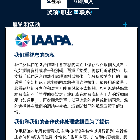
登录
立即加入
奖项
职业
联系
展览和活动
新闻与乐趣世界
我们重视您的隐私
教育
我們及我們的
2
合作夥伴會在您的裝置上儲存和存取個人資料，
例如瀏覽資料或唯一識別碼。選擇「接受」將啟用追蹤技術，以
安全与保障
支持「我們及合作夥伴處理資料以提供」部分所載的之目的；而
選擇「全部拒絕」或撤銷同意將停用這些技術。如停用追蹤器，
您看到的部分內容和廣告可能會與您不太相關。您可以隨時點擊
倡导
網頁底部的「管理偏好設定」連結或在網頁底部左下方的浮動圖
示（如適用），再次顯示選單，以更改您的選擇或撤銷同意。您
的選擇將在我們的網站中生效。請參閱我們的私隱政策了解詳
研究与报告
情。
我们和我们的合作伙伴处理数据是为了提供：
关于IAAPA
使用精确的地理位置数据. 主动扫描设备特性以进行识别. 在设备
上存储和/或访问信息. 个性化广告和内容、广告和内容衡量、受