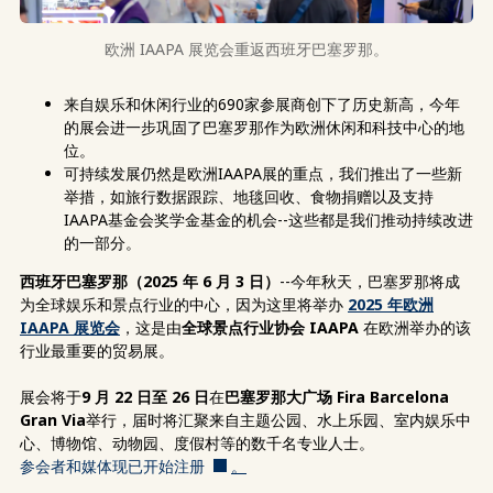
欧洲 IAAPA 展览会重返西班牙巴塞罗那。
来自娱乐和休闲行业的690家参展商创下了历史新高，今年
的展会进一步巩固了巴塞罗那作为欧洲休闲和科技中心的地
位。
可持续发展仍然是欧洲IAAPA展的重点，我们推出了一些新
举措，如旅行数据跟踪、地毯回收、食物捐赠以及支持
IAAPA基金会奖学金基金的机会--这些都是我们推动持续改进
的一部分。
西班牙巴塞罗那（2025 年 6 月 3 日）
--今年秋天，巴塞罗那将成
为全球娱乐和景点行业的中心，因为这里将举办
2025 年欧洲
IAAPA 展览会
，这是由
全球景点行业协会
IAAPA
在欧洲举办的该
行业最重要的贸易展。
展会将于
9 月 22 日至 26 日
在
巴塞罗那大广场 Fira Barcelona
Gran Via
举行，届时将汇聚来自主题公园、水上乐园、室内娱乐中
心、博物馆、动物园、度假村等的数千名专业人士。
参会者和媒体现已开始注册
。