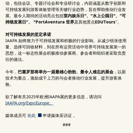
动，包括会议、专题讨论会和专业研讨会，内容涵盖从数字创新和
可持续发展到游客体验管理等关键行业趋势，旨在帮助推动行业发
展。最令人期待的活动亮点包括
室内娱乐日"、"水上公园日"、"可
持续发展日"、
"PortAventura 世界
及其他景点
EDUTours
"。
对可持续发展的坚定承诺
IAAPA 始终致力于可持续发展和积极的行业影响。从减少纸张使用
量、选择可回收材料，到在所有运营活动中培养可持续发展第一的
思想，这一标志性展会积极推动参展商、参会者和组织者采取负责
任的做法。
今年，
巴塞罗那将举办一届最雄心勃勃、最令人难忘的展会
，以新
技术为重点，激励成千上万的与会者推动行业发展，提升游客体
验。
欲了解有关2025年欧洲IAAPA展的更多信息，请访问
IAAPA.org/ExpoEurope。
媒体成员可
在此
申请媒体采访证
。
###