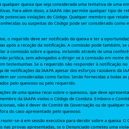
 qualquer queixa que seja considerada uma tentativa de uma em
ivas. Para além disso, a IAAPA não permite qualquer tipo de ret
 de potenciais violações do Código. Qualquer membro que retal
conhecidas ou suspeitas do Código pode ser considerado como e
ise, o inquirido deve ser notificado da queixa e ter a oportunid
dias após a receção da notificação. A comissão pode também, se 
lar à comissão sobre a queixa, incluindo através de uma conferên
não jurídica, sem advogados a dirigir-se à comissão em nome d
em testemunhas. Se o requerido não responder à notificação no 
ega de notificações da IAAPA apesar dos esforços razoáveis da IA
dem ser consideradas como factos. Serão fornecidas a todas as 
dos pelo queixoso ou pelo requerido.
ações de uma queixa recai sobre o queixoso, que deve apresenta
 membro da IAAPA violou o Código de Conduta. Embora o Comit
icionais, não é dever do Comité de Governação ou de qualquer 
fora do caso apresentado pelo queixoso.
eunir-se-á em sessão executiva para decidir sobre a queixa. O
as nas provas apresentadas, se o Denunciado cometeu uma viola