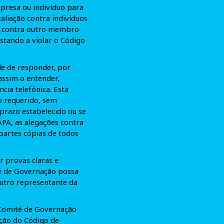
presa ou indivíduo para
aliação contra indivíduos
ie contra outro membro
stando a violar o Código
ade de responder, por
assim o entender,
cia telefónica. Esta
o requerido, sem
prazo estabelecido ou se
APA, as alegações contra
partes cópias de todos
r provas claras e
é de Governação possa
outro representante da
 Comité de Governação
ção do Código de