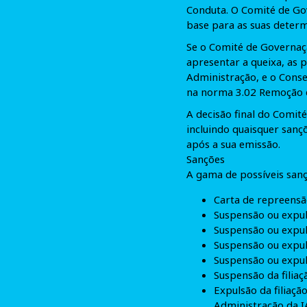
Conduta. O Comité de Gov
base para as suas determ
Se o Comité de Governaç
apresentar a queixa, as 
Administração, e o Cons
na norma 3.02 Remoção d
A decisão final do Comit
incluindo quaisquer sanç
após a sua emissão.
Sanções
A gama de possíveis sanç
Carta de repreensã
Suspensão ou expul
Suspensão ou expul
Suspensão ou expul
Suspensão ou expul
Suspensão da filiaç
Expulsão da filiaç
Administração da I