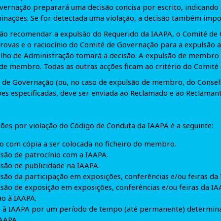
ernação preparará uma decisão concisa por escrito, indicando a
inações. Se for detectada uma violação, a decisão também impo
ão recomendar a expulsão do Requerido da IAAPA, o Comité de
provas e o raciocínio do Comité de Governação para a expulsão 
elho de Administração tomará a decisão. A expulsão de membro 
e membro. Todas as outras acções ficam ao critério do Comité
é de Governação (ou, no caso de expulsão de membro, do Consel
ões especificadas, deve ser enviada ao Reclamado e ao Reclaman
ões por violação do Código de Conduta da IAAPA é a seguinte:
o com cópia a ser colocada no ficheiro do membro.
são de patrocínio com a IAAPA.
são de publicidade na IAAPA.
são da participação em exposições, conferências e/ou feiras da
são de exposição em exposições, conferências e/ou feiras da IA
ão à IAAPA.
ão à IAAPA por um período de tempo (até permanente) determin
AAPA.