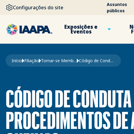
PASSAR PARA O CONTEÚDO PRINCIPAL
Assuntos
Configurações do site
públicos
Exposições e
N
Eventos
F
Navegação estrutural
Início
Filiação
Tornar-se Membro
Código de Conduta Procedimentos de Análise de Queixas
CÓDIGO DE CONDUTA
PROCEDIMENTOS DE 