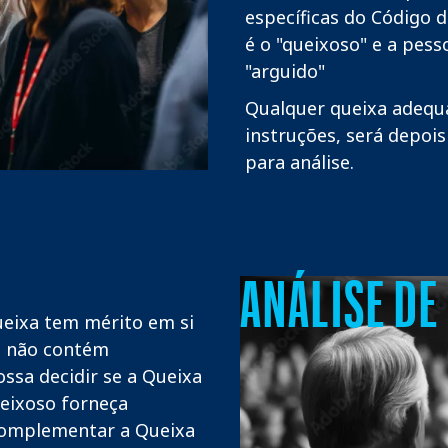
específicas do Código 
é o "queixoso" e a pess
"arguido"
Qualquer queixa adequ
instruções, será depoi
para análise.
ANÁLISE DE
eixa tem mérito em si
a não contém
ssa decidir se a Queixa
ueixoso forneça
complementar a Queixa