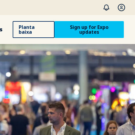
Planta
Sign up for Expo
s
baixa
updates