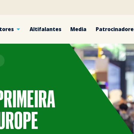
tores
Altifalantes
Media
Patrocinadore
PRIMEIRA
EUROPE