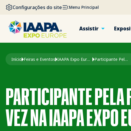
PASSAR PARA O CONTEÚDO PRINCIPAL
Configurações do site
Menu Principal
Assistir
Exposi
Navegação estrutural
Início
Feiras e Eventos
IAAPA Expo Europa
Participante Pela Primeira Vez Na Expo Europe
PARTICIPANTE PELA 
VEZ NA IAAPA EXPO 