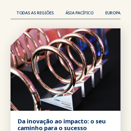
TODAS AS REGIÕES
ÁSIA PACÍFICO
EUROPA, ORI
Da inovação ao impacto: o seu
caminho para o sucesso