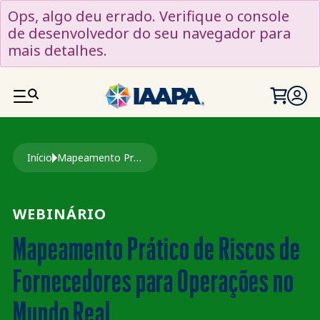
PASSAR PARA O CONTEÚDO PRINCIPAL
Ops, algo deu errado. Verifique o console
de desenvolvedor do seu navegador para
mais detalhes.
Navegação estrutural
Início
Mapeamento Prático de Riscos de Fornecedores Para Operações No Mundo Real
WEBINÁRIO
Mapeamento Prático de Riscos de
Fornecedores para Operações no
Mundo Real