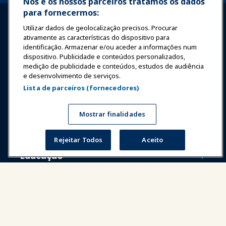
Nós e os nossos parceiros tratamos os dados
para fornecermos:
Utilizar dados de geolocalização precisos. Procurar
ativamente as características do dispositivo para
identificação. Armazenar e/ou aceder a informações num
dispositivo. Publicidade e conteúdos personalizados,
Entrar
Junte-se Agora
medição de publicidade e conteúdos, estudos de audiência
e desenvolvimento de serviços.
Prêmios
Carreiras
Contato
Lista de parceiros (fornecedores)
Expos e Eventos
Mostrar finalidades
Notícias & Diversão
Rejeitar Todos
Aceito
Educação
Segurança & Proteção
Advocacia