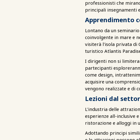
professionisti che mirano 
principali insegnamenti 
Apprendimento c
Lontano da un seminario
coinvolgente in mare e nel
visiterà l'isola privata 
turistico Atlantis Paradis
I dirigenti non si limite
partecipanti esploreranno
come design, intrattenimen
acquisire una comprensio
vengono realizzate e di c
Lezioni dal settor
L'industria delle attrazio
esperienze all-inclusive 
ristorazione e alloggi in
Adottando principi simili
e le attrazioni possono el