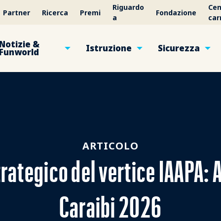
Riguardo
Cen
Partner
Ricerca
Premi
Fondazione
a
car
Notizie &
Istruzione
Sicurezza
Funworld
ARTICOLO
strategico del vertice IAAPA:
Caraibi 2026