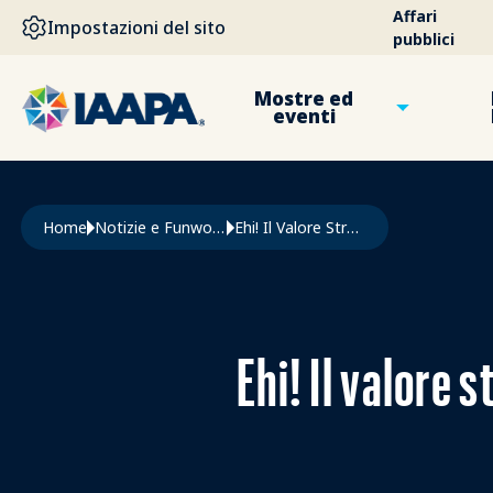
SALTA AL CONTENUTO PRINCIPALE
Affari
Impostazioni del sito
pubblici
Mostre ed
eventi
Briciole di pane
Home
Notizie e Funworld
Ehi! Il Valore Strategico del Vertice IAAPA: America Latina, Caraibi 2026
Ehi! Il valore 