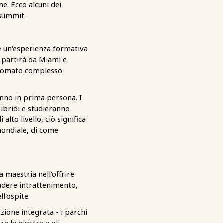
ne. Ecco alcuni dei
 summit.
 un'esperienza formativa
o partirà da Miami e
 rinomato complesso
anno in prima persona. I
 ibridi e studieranno
alto livello, ciò significa
mondiale, di come
a maestria nell'offrire
ondere intrattenimento,
l'ospite.
zione integrata - i parchi
e le giostre e gli