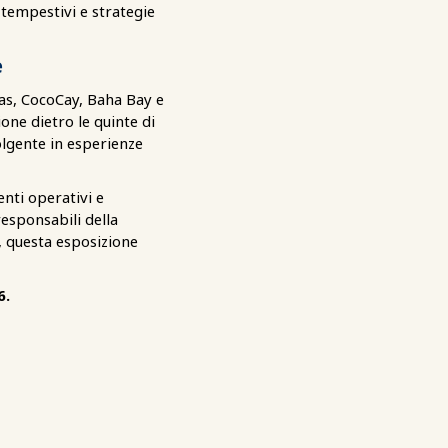
tempestivi e strategie
e
mas, CocoCay, Baha Bay e
one dietro le quinte di
olgente in esperienze
enti operativi e
responsabili della
i, questa esposizione
6.