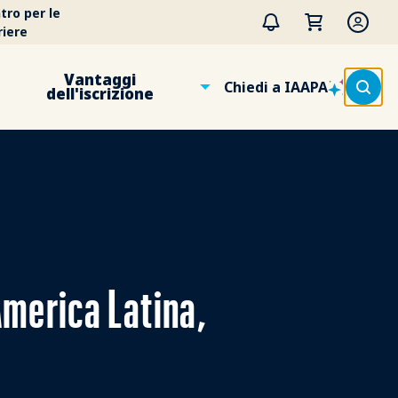
tro per le
riere
Vantaggi
Chiedi a IAAPA
dell'iscrizione
 America Latina,