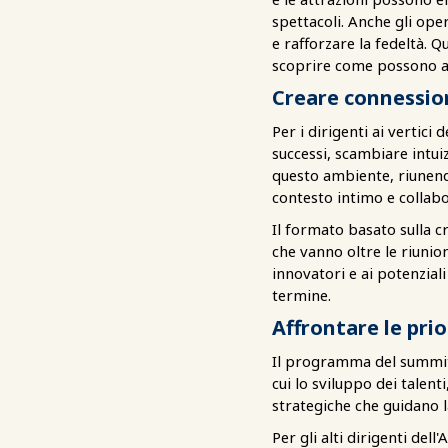
spettacoli. Anche gli ope
e rafforzare la fedeltà. 
scoprire come possono aum
Creare connessio
Per i dirigenti ai vertici 
successi, scambiare intui
questo ambiente, riunendo 
contesto intimo e collabo
Il formato basato sulla c
che vanno oltre le riunion
innovatori e ai potenzial
termine.
Affrontare le prio
Il programma del summit p
cui lo sviluppo dei talenti
strategiche che guidano l
Per gli alti dirigenti del