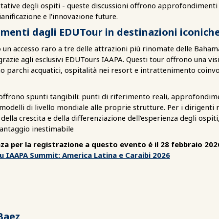
ative degli ospiti - queste discussioni offrono approfondimenti 
ianificazione e l'innovazione future.
amenti dagli EDUTour in destinazioni iconich
 un accesso raro a tre delle attrazioni più rinomate delle Baha
 grazie agli esclusivi EDUTours IAAPA. Questi tour offrono una visi
parchi acquatici, ospitalità nei resort e intrattenimento coinv
 offrono spunti tangibili: punti di riferimento reali, approfondim
odelli di livello mondiale alle proprie strutture. Per i dirigenti 
 della crescita e della differenziazione dell'esperienza degli ospit
antaggio inestimabile
 per la registrazione a questo evento è il 28 febbraio 202
su IAAPA Summit: America Latina e Caraibi 2026
Baez