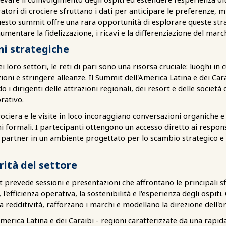
ratori di crociere sfruttano i dati per anticipare le preferenze, m
Questo summit offre una rara opportunità di esplorare queste st
entare la fidelizzazione, i ricavi e la differenziazione del marc
ni strategiche
dei loro settori, le reti di pari sono una risorsa cruciale: luoghi 
zioni e stringere alleanze. Il Summit dell'America Latina e dei Ca
i dirigenti delle attrazioni regionali, dei resort e delle società
rativo.
rociera e le visite in loco incoraggiano conversazioni organiche e
i formali. I partecipanti ottengono un accesso diretto ai responsa
i partner in un ambiente progettato per lo scambio strategico e 
rità del settore
revede sessioni e presentazioni che affrontano le principali sfi
, l'efficienza operativa, la sostenibilità e l'esperienza degli ospiti
a redditività, rafforzano i marchi e modellano la direzione dell'o
l'America Latina e dei Caraibi - regioni caratterizzate da una rapida