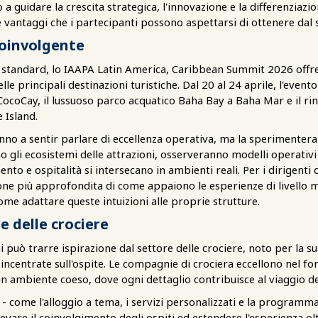
a guidare la crescita strategica, l'innovazione e la differenziazio
e vantaggi che i partecipanti possono aspettarsi di ottenere dal
oinvolgente
 standard, lo IAAPA Latin America, Caribbean Summit 2026 offre
le principali destinazioni turistiche. Dal 20 al 24 aprile, l'event
di CocoCay, il lussuoso parco acquatico Baha Bay a Baha Mar e il
e Island.
ranno a sentir parlare di eccellenza operativa, ma la sperimenter
 gli ecosistemi delle attrazioni, osserveranno modelli operativi
to e ospitalità si intersecano in ambienti reali. Per i dirigenti di 
ne più approfondita di come appaiono le esperienze di livello 
ome adattare queste intuizioni alle proprie strutture.
e delle crociere
ni può trarre ispirazione dal settore delle crociere, noto per la su
e incentrate sull'ospite. Le compagnie di crociera eccellono nel f
 un ambiente coeso, dove ogni dettaglio contribuisce al viaggio del
 - come l'alloggio a tema, i servizi personalizzati e la programma
evare il coinvolgimento degli ospiti ed estendere l'esperienza oltr