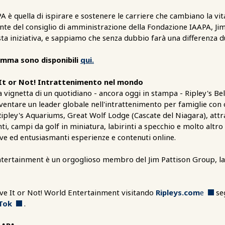
 è quella di ispirare e sostenere le carriere che cambiano la vita
dente del consiglio di amministrazione della Fondazione IAAPA, Jim
ta iniziativa, e sappiamo che senza dubbio farà una differenza du
amma sono disponibili
qui.
e It or Not! Intrattenimento nel mondo
a vignetta di un quotidiano - ancora oggi in stampa - Ripley's Be
ventare un leader globale nell'intrattenimento per famiglie con o
, Ripley's Aquariums, Great Wolf Lodge (Cascate del Niagara), attr
nti, campi da golf in miniatura, labirinti a specchio e molto altro
ve ed entusiasmanti esperienze e contenuti online.
Entertainment è un orgoglioso membro del Jim Pattison Group, la
ieve It or Not! World Entertainment visitando
Ripleys.com
e
se
Tok
.