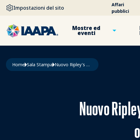
SALTA AL CONTENUTO PRINCIPALE
Affari
Impostazioni del sito
pubblici
Mostre ed
eventi
Briciole di pane
Home
Sala Stampa
Nuovo Ripley's Believe It Or Not! World Entertainment Offerto Dalla Fondazione IAAPA
Nuovo Ripley
o