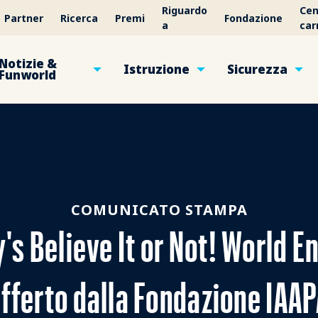
Riguardo
Cen
Partner
Ricerca
Premi
Fondazione
a
car
Notizie &
Istruzione
Sicurezza
Funworld
COMUNICATO STAMPA
's Believe It or Not! World 
fferto dalla Fondazione IAA