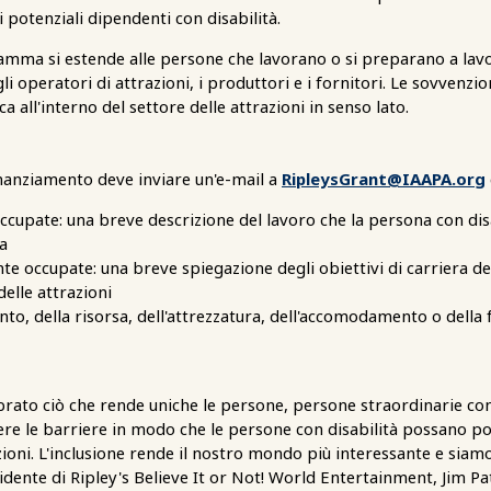
 potenziali dipendenti con disabilità.
mma si estende alle persone che lavorano o si preparano a lavorar
li operatori di attrazioni, i produttori e i fornitori. Le sovvenzi
ca all'interno del settore delle attrazioni in senso lato.
inanziamento deve inviare un'e-mail a
RipleysGrant@IAAPA.org
cupate: una breve descrizione del lavoro che la persona con disa
a
e occupate: una breve spiegazione degli obiettivi di carriera del
elle attrazioni
to, della risorsa, dell'attrezzatura, dell'accomodamento o della
ato ciò che rende uniche le persone, persone straordinarie con
e le barriere in modo che le persone con disabilità possano port
zioni. L'inclusione rende il nostro mondo più interessante e siamo
sidente di Ripley's Believe It or Not! World Entertainment, Jim Patt