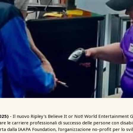
025)
- Il nuovo Ripley's Believe It or Not! World Entertainment G
are le carriere professionali di successo delle persone con disabili
erta dalla IAAPA Foundation, l'organizzazione no-profit per lo svil