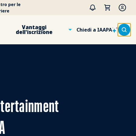
tro per le
riere
Vantaggi
Chiedi a IAAPA
dell'iscrizione
Entertainment
PA